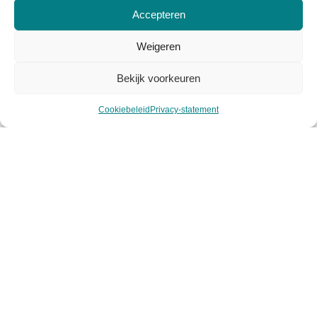
Over Viasuus
Accepteren
Algemene voorwaarden
Weigeren
Privacy voorwaarden
Bekijk voorkeuren
Cookiebeleid
Cookiebeleid
Privacy-statement
Mijn account
Klantenservice
Contact
Retourneren
Garantie & klachten