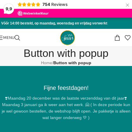
×
754
Reviews
Skip to navigation
9,9
Skip to main content
Vóór 14:00 besteld, op maandag, woensdag en vrijdag verwerkt
MENU
Button with popup
Home
/
Button with popup
Fijne feestdagen!
❣️Maandag 20 december was de laatste verzenddag van dit jaar❣️
Maandag 3 januari ga ik weer aan het werk. 🤗 ( In deze periode kun
je wel gewoon bestellen, de webshop blijft open. Je pakketje is alleen
wat langer onderweg 💛 )