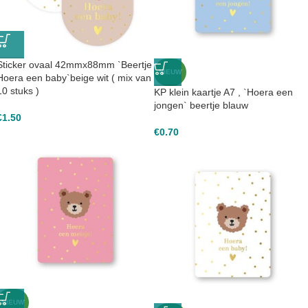
Sticker ovaal 42mmx88mm `Beertje
NIEUW
Hoera een baby`beige wit ( mix van
10 stuks )
KP klein kaartje A7 , `Hoera een
jongen` beertje blauw
€
1.50
€
0.70
NIEUW