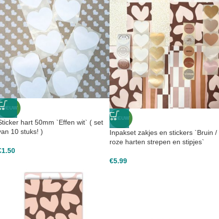
NIEUW
NIEUW
Sticker hart 50mm `Effen wit` ( set
van 10 stuks! )
Inpakset zakjes en stickers `Bruin /
roze harten strepen en stipjes`
€
1.50
€
5.99