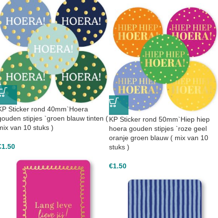
KP Sticker rond 40mm`Hoera
gouden stipjes `groen blauw tinten (
KP Sticker rond 50mm`Hiep hiep
mix van 10 stuks )
hoera gouden stipjes `roze geel
oranje groen blauw ( mix van 10
€
1.50
stuks )
€
1.50