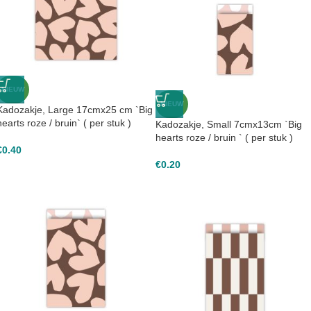
NIEUW
NIEUW
Kadozakje, Large 17cmx25 cm `Big
hearts roze / bruin` ( per stuk )
Kadozakje, Small 7cmx13cm `Big
hearts roze / bruin ` ( per stuk )
€
0.40
€
0.20