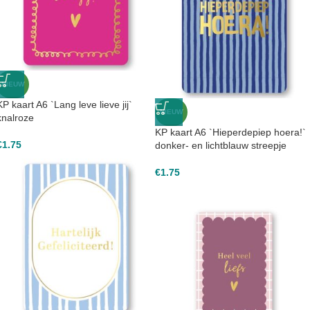
NIEUW
KP kaart A6 `Lang leve lieve jij`
NIEUW
knalroze
KP kaart A6 `Hieperdepiep hoera!`
€
1.75
donker- en lichtblauw streepje
€
1.75