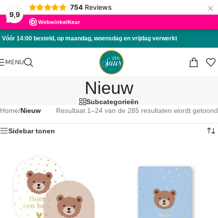
×
754
Reviews
Skip to navigation
9,9
Skip to main content
Vóór 14:00 besteld, op maandag, woensdag en vrijdag verwerkt
MENU
Nieuw
Subcategorieën
Home
/
Nieuw
Resultaat 1–24 van de 285 resultaten wordt getoond
Sidebar tonen