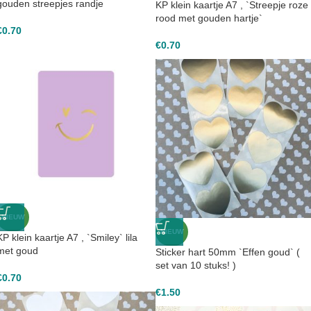
gouden streepjes randje
KP klein kaartje A7 , `Streepje roze 
rood met gouden hartje`
€
0.70
€
0.70
NIEUW
NIEUW
KP klein kaartje A7 , `Smiley` lila
met goud
Sticker hart 50mm `Effen goud` (
set van 10 stuks! )
€
0.70
€
1.50