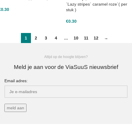
`Lazy stripes` caramel roze`( per
€
0.30
stuk )
€
0.30
1
2
3
4
…
10
11
12
→
Altijd op de hoogte blijven?
Meld je aan voor de ViaSuuS nieuwsbrief
Email adres: