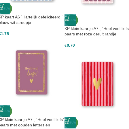
NIEUW
KP kaart A6 `Hartelijk gefeliciteerd!`
NIEUW
blauw wit streepje
KP klein kaartje A7 , `Heel veel liefs
€
1.75
paars met roze geruit randje
€
0.70
NIEUW
KP klein kaartje A7 , `Heel veel liefs`
NIEUW
paars met gouden letters en