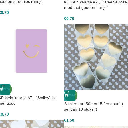
gouden streepjes randje
KP klein kaartje A7 , `Streepje roze 
rood met gouden hartje`
€
0.70
€
0.70
NIEUW
NIEUW
KP klein kaartje A7 , `Smiley` lila
met goud
Sticker hart 50mm `Effen goud` (
set van 10 stuks! )
€
0.70
€
1.50