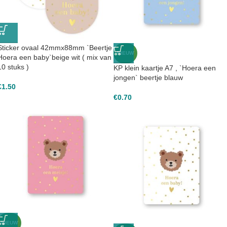
Sticker ovaal 42mmx88mm `Beertje
NIEUW
Hoera een baby`beige wit ( mix van
10 stuks )
KP klein kaartje A7 , `Hoera een
jongen` beertje blauw
€
1.50
€
0.70
NIEUW