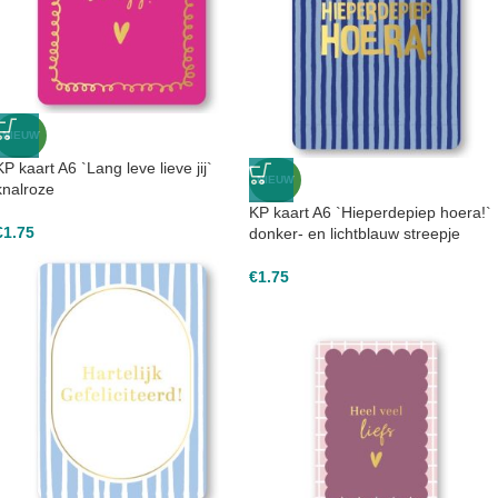
NIEUW
KP kaart A6 `Lang leve lieve jij`
NIEUW
knalroze
KP kaart A6 `Hieperdepiep hoera!`
€
1.75
donker- en lichtblauw streepje
€
1.75