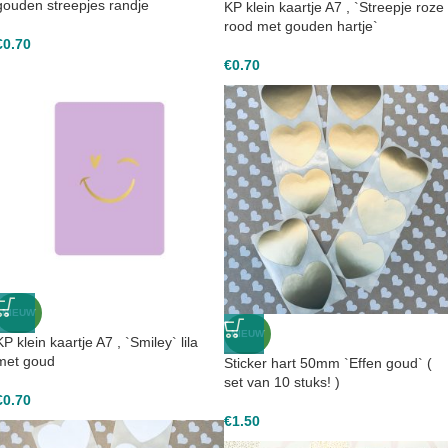
gouden streepjes randje
KP klein kaartje A7 , `Streepje roze 
rood met gouden hartje`
€
0.70
€
0.70
NIEUW
NIEUW
KP klein kaartje A7 , `Smiley` lila
met goud
Sticker hart 50mm `Effen goud` (
set van 10 stuks! )
€
0.70
€
1.50