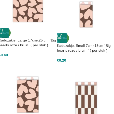
NIEUW
NIEUW
Kadozakje, Large 17cmx25 cm `Big
hearts roze / bruin` ( per stuk )
Kadozakje, Small 7cmx13cm `Big
hearts roze / bruin ` ( per stuk )
€
0.40
€
0.20