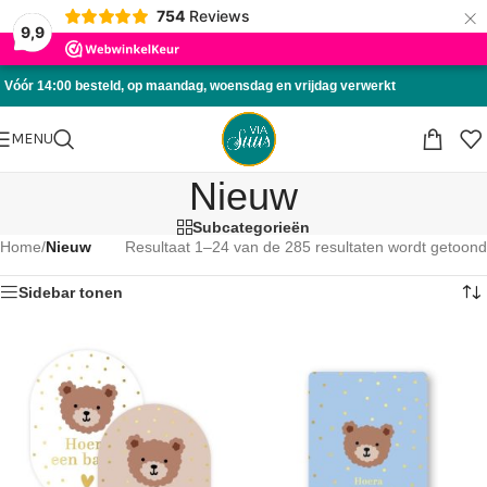
×
754
Reviews
Skip to navigation
9,9
Skip to main content
Vóór 14:00 besteld, op maandag, woensdag en vrijdag verwerkt
MENU
Nieuw
Subcategorieën
Home
/
Nieuw
Resultaat 1–24 van de 285 resultaten wordt getoond
Sidebar tonen