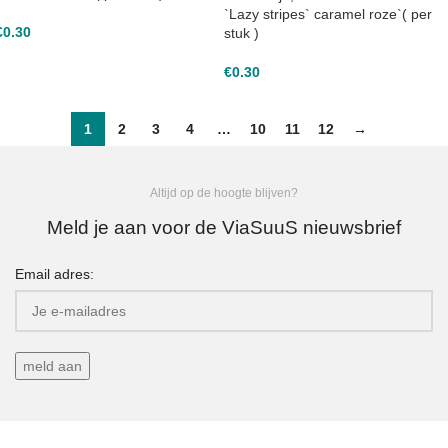
`Lazy stripes` caramel roze`( per
€
0.30
stuk )
€
0.30
1
2
3
4
…
10
11
12
→
Altijd op de hoogte blijven?
Meld je aan voor de ViaSuuS nieuwsbrief
Email adres: