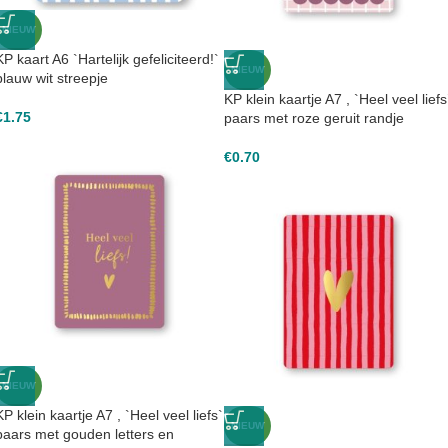
NIEUW
KP kaart A6 `Hartelijk gefeliciteerd!`
NIEUW
blauw wit streepje
KP klein kaartje A7 , `Heel veel liefs
€
1.75
paars met roze geruit randje
€
0.70
NIEUW
KP klein kaartje A7 , `Heel veel liefs`
NIEUW
paars met gouden letters en