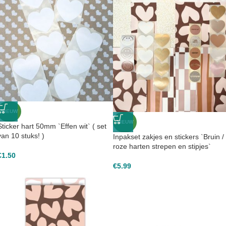
NIEUW
NIEUW
Sticker hart 50mm `Effen wit` ( set
van 10 stuks! )
Inpakset zakjes en stickers `Bruin /
roze harten strepen en stipjes`
€
1.50
€
5.99