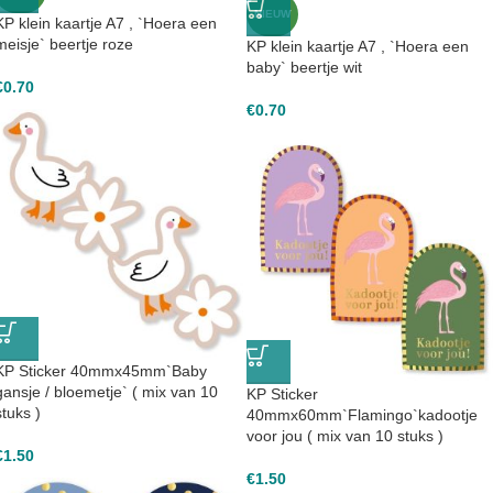
NIEUW
KP klein kaartje A7 , `Hoera een
meisje` beertje roze
KP klein kaartje A7 , `Hoera een
baby` beertje wit
€
0.70
€
0.70
KP Sticker 40mmx45mm`Baby
gansje / bloemetje` ( mix van 10
KP Sticker
stuks )
40mmx60mm`Flamingo`kadootje
voor jou ( mix van 10 stuks )
€
1.50
€
1.50