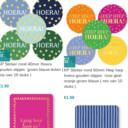
KP Sticker rond 40mm`Hoera
gouden stipjes `groen blauw tinten (
KP Sticker rond 50mm`Hiep hiep
mix van 10 stuks )
hoera gouden stipjes `roze geel
oranje groen blauw ( mix van 10
€
1.50
stuks )
€
1.50