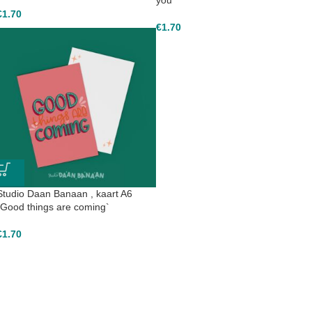
you`
€
1.70
€
1.70
Studio Daan Banaan , kaart A6
`Good things are coming`
€
1.70