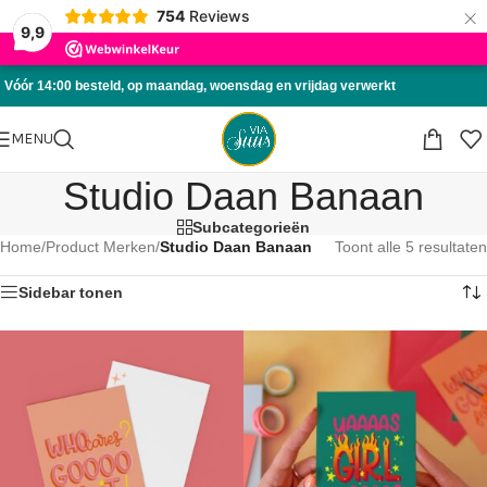
×
754
Reviews
Skip to navigation
9,9
Skip to main content
Vóór 14:00 besteld, op maandag, woensdag en vrijdag verwerkt
MENU
Studio Daan Banaan
Subcategorieën
Home
/
Product Merken
/
Studio Daan Banaan
Toont alle 5 resultaten
Sidebar tonen