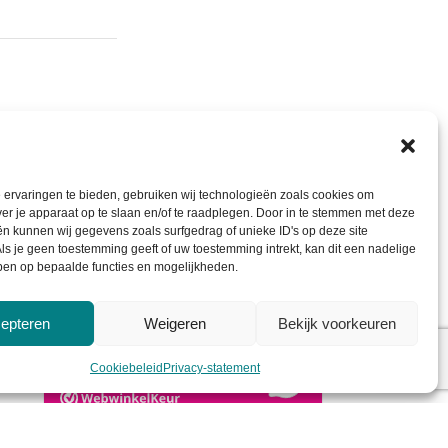
ervaringen te bieden, gebruiken wij technologieën zoals cookies om
ver je apparaat op te slaan en/of te raadplegen. Door in te stemmen met deze
n kunnen wij gegevens zoals surfgedrag of unieke ID's op deze site
Vrolijke handgemaakte
ls je geen toestemming geeft of uw toestemming intrekt, kan dit een nadelige
ben op bepaalde functies en mogelijkheden.
knuffelkonijnen voor
dreumesen
epteren
Weigeren
Bekijk voorkeuren
Bekijk meer
Cookiebeleid
Privacy-statement