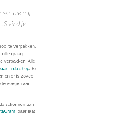
nsen die mij
uS vind je
mooi te verpakken.
jullie graag
te verpakken! Alle
baar in de shop
. Er
en en er is zoveel
oe te voegen aan
r de schermen aan
staGram
, daar laat