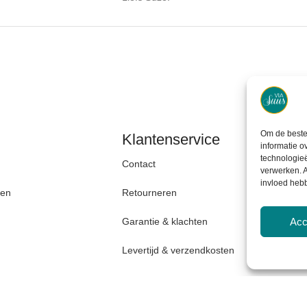
Om de beste 
Klantenservice
informatie o
technologieë
Contact
Opzoek naar originele
verwerken. A
invloed heb
den
Retourneren
wenskaarten en hippe
stationery?
Acc
Garantie & klachten
Levertijd & verzendkosten
Bekijk meer