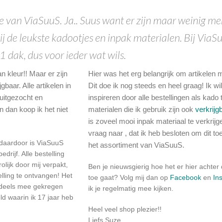
e van ViaSuuS. Ja.. Suus want er zijn maar weinig me
j de leukste kadootjes en inpak materialen. Bij ViaSu
dak, dus voor ieder wat wils.
an kleur!! Maar er zijn
Hier was het erg belangrijk om artikelen 
gbaar. Alle artikelen in
Dit doe ik nog steeds en heel graag! Ik wil 
uitgezocht en
inspireren door alle bestellingen als kado 
n dan koop ik het niet
materialen die ik gebruik zijn ook
verkrijg
is zoveel mooi inpak materiaal te verkrijg
vraag naar , dat ik heb besloten om dit t
 daardoor is ViaSuuS
het assortiment van ViaSuuS.
drijf. Alle bestelling
lijk door mij verpakt,
Ben je nieuwsgierig hoe het er hier achte
elling te ontvangen! Het
toe gaat? Volg mij dan op
Facebook
en
In
ndeels mee gekregen
ik je regelmatig mee kijken.
eld waarin ik 17 jaar heb
Heel veel shop plezier!!
Liefs Suze.