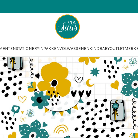
OMENTEN
STATIONERY
INPAKKEN
VOLWASSENEN
KIND
BABY
OUTLET
MERK