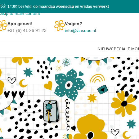
Skip to navigation
Vóór 14:00 besteld, op maandag woensdag en vrijdag verwerkt
Skip to main content
App gerust!
Vragen?
+31 (6) 41 26 91 23
info@viasuus.nl
NIEUW
SPECIALE M