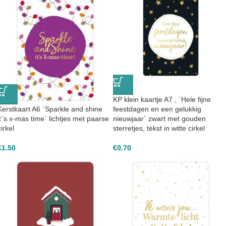
KP klein kaartje A7 , `Hele fijne
Kerstkaart A6 `Sparkle and shine
feestdagen en een gelukkig
it`s x-mas time` lichtjes met paarse
nieuwjaar` zwart met gouden
cirkel
sterretjes, tekst in witte cirkel
€
1.50
€
0.70