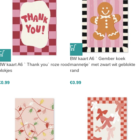
BW kaart A6 ` Gember koek
BW kaart A6 ` Thank you` roze rood
mannetje` met zwart wit geblokte
blokjes
rand
€
0.99
€
0.99