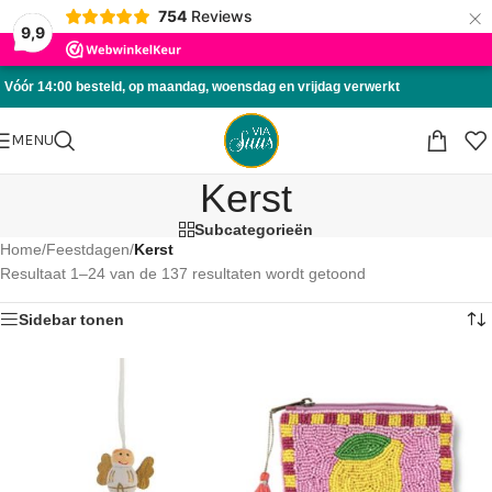
×
754
Reviews
Skip to navigation
9,9
Skip to main content
Vóór 14:00 besteld, op maandag, woensdag en vrijdag verwerkt
MENU
Kerst
Subcategorieën
Home
/
Feestdagen
/
Kerst
Resultaat 1–24 van de 137 resultaten wordt getoond
Sidebar tonen