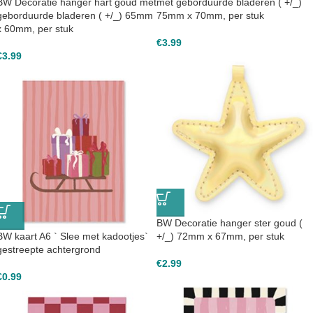
BW Decoratie hanger hart goud met
met geborduurde bladeren ( +/_)
geborduurde bladeren ( +/_) 65mm
75mm x 70mm, per stuk
x 60mm, per stuk
€
3.99
€
3.99
BW Decoratie hanger ster goud (
BW kaart A6 ` Slee met kadootjes`
+/_) 72mm x 67mm, per stuk
gestreepte achtergrond
€
2.99
€
0.99