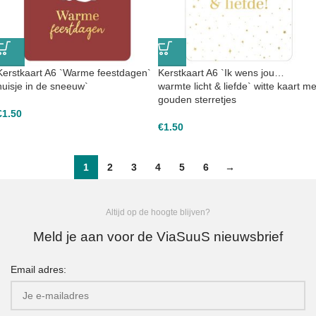
Kerstkaart A6 `Warme feestdagen`
Kerstkaart A6 `Ik wens jou…
huisje in de sneeuw`
warmte licht & liefde` witte kaart me
gouden sterretjes
€
1.50
€
1.50
1
2
3
4
5
6
→
Altijd op de hoogte blijven?
Meld je aan voor de ViaSuuS nieuwsbrief
Email adres: