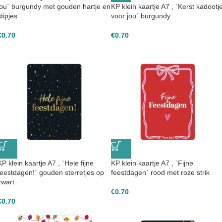
jou` burgundy met gouden hartje en
KP klein kaartje A7 , `Kerst kadootj
stipjes
voor jou` burgundy
€
0.70
€
0.70
KP klein kaartje A7 , `Hele fijne
KP klein kaartje A7 , `Fijne
feestdagen!` gouden sterretjes op
feestdagen` rood met roze strik
zwart
€
0.70
€
0.70