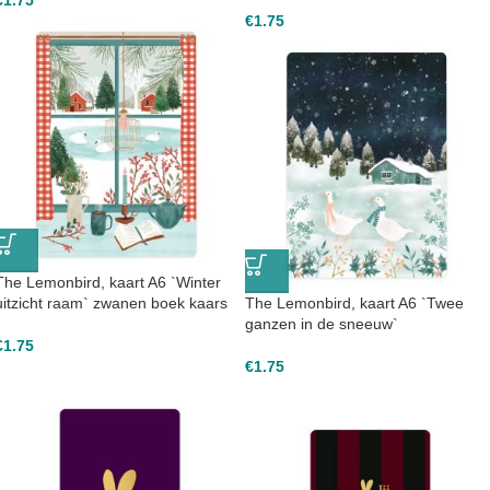
€
1.75
€
1.75
The Lemonbird, kaart A6 `Winter
uitzicht raam` zwanen boek kaars
The Lemonbird, kaart A6 `Twee
ganzen in de sneeuw`
€
1.75
€
1.75