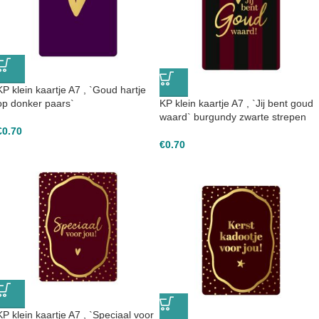
KP klein kaartje A7 , `Goud hartje
op donker paars`
KP klein kaartje A7 , `Jij bent goud
waard` burgundy zwarte strepen
€
0.70
€
0.70
KP klein kaartje A7 , `Speciaal voor