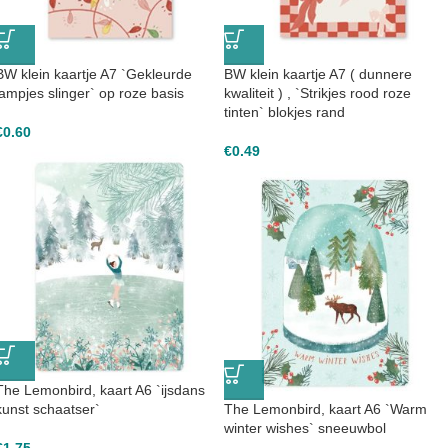
BW klein kaartje A7 `Gekleurde
BW klein kaartje A7 ( dunnere
lampjes slinger` op roze basis
kwaliteit ) , `Strikjes rood roze
tinten` blokjes rand
€
0.60
€
0.49
The Lemonbird, kaart A6 `ijsdans
kunst schaatser`
The Lemonbird, kaart A6 `Warm
winter wishes` sneeuwbol