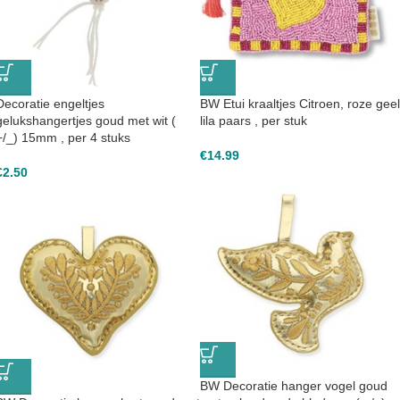
Decoratie engeltjes
BW Etui kraaltjes Citroen, roze geel
gelukshangertjes goud met wit (
lila paars , per stuk
+/_) 15mm , per 4 stuks
€
14.99
€
2.50
BW Decoratie hanger vogel goud