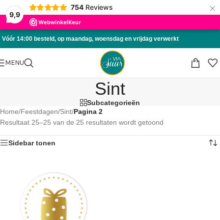
×
754
Reviews
Skip to navigation
9,9
Skip to main content
Vóór 14:00 besteld, op maandag, woensdag en vrijdag verwerkt
MENU
Sint
Subcategorieën
Home
/
Feestdagen
/
Sint
/
Pagina 2
Resultaat 25–25 van de 25 resultaten wordt getoond
Sidebar tonen