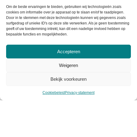
Om de beste ervaringen te bieden, gebruiken wij technologieën zoals
cookies om informatie over je apparaat op te slaan en/of te raadplegen.
Informatie
Door in te stemmen met deze technologieën kunnen wij gegevens zoals
surfgedrag of unieke ID's op deze site verwerken. Als je geen toestemming
Over Viasuus
geeft of uw toestemming intrekt, kan dit een nadelige invloed hebben op
bepaalde functies en mogelijkheden.
Algemene voorwaarden
Accepteren
Privacy voorwaarden
Weigeren
Cookiebeleid
Bekijk voorkeuren
Mijn account
Cookiebeleid
Privacy-statement
Klantenservice
Contact