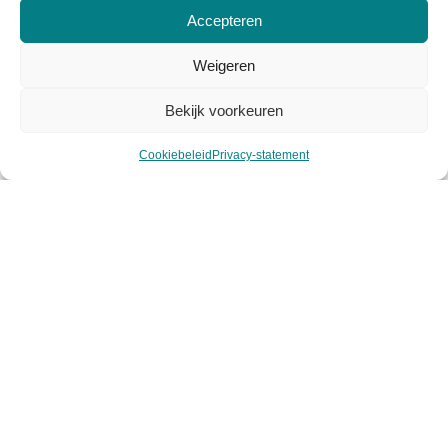
Over Viasuus
Accepteren
Algemene voorwaarden
Weigeren
Privacy voorwaarden
Bekijk voorkeuren
Cookiebeleid
Cookiebeleid
Privacy-statement
Mijn account
Klantenservice
Contact
Retourneren
Garantie & klachten