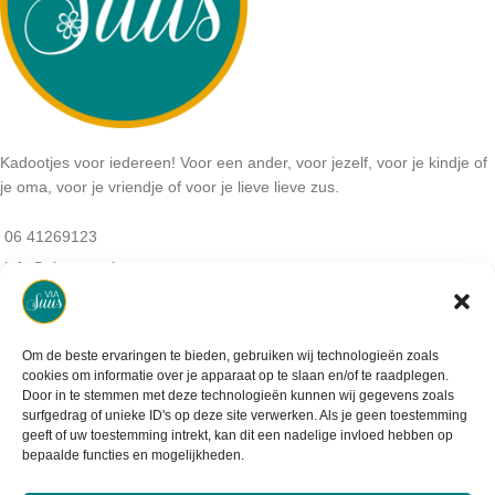
Kadootjes voor iedereen! Voor een ander, voor jezelf, voor je kindje of
je oma, voor je vriendje of voor je lieve lieve zus.
06 41269123
info@viasuus.nl
NB: Geen bezoekadres:
De haar 9
3925MS, Scherpenzeel
Om de beste ervaringen te bieden, gebruiken wij technologieën zoals
KVK-nummer: 64405745
cookies om informatie over je apparaat op te slaan en/of te raadplegen.
BTW-nummer: NL001952488B07
Door in te stemmen met deze technologieën kunnen wij gegevens zoals
surfgedrag of unieke ID's op deze site verwerken. Als je geen toestemming
geeft of uw toestemming intrekt, kan dit een nadelige invloed hebben op
bepaalde functies en mogelijkheden.
Informatie