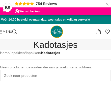
×
754
Reviews
Skip to navigation
9,9
Skip to main content
Vóór 14:00 besteld, op maandag, woensdag en vrijdag verwerkt
MENU
Kadotasjes
Home
/
Inpakken
/
Inpakken
/
Kadotasjes
Geen producten gevonden die aan je zoekcriteria voldoen.