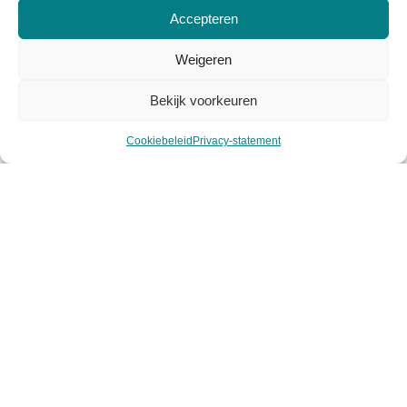
Over Viasuus
Accepteren
Algemene voorwaarden
Weigeren
Privacy voorwaarden
Bekijk voorkeuren
Cookiebeleid
Cookiebeleid
Privacy-statement
Mijn account
Klantenservice
Contact
Retourneren
Garantie & klachten