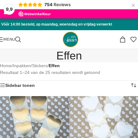
×
754
Reviews
Skip to navigation
9,9
Skip to main content
Vóór 14:00 besteld, op maandag, woensdag en vrijdag verwerkt
MENU
Effen
Home
/
Inpakken
/
Stickers
/
Effen
Resultaat 1–24 van de 25 resultaten wordt getoond
Sidebar tonen