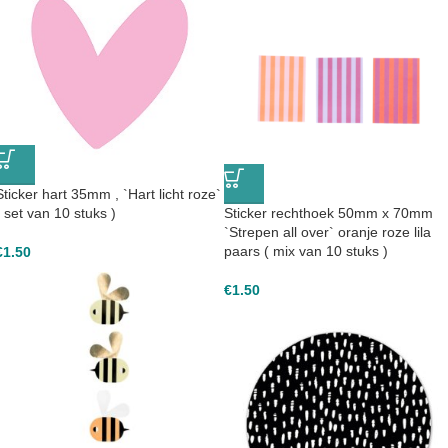
Sticker hart 35mm , `Hart licht roze`
( set van 10 stuks )
Sticker rechthoek 50mm x 70mm
`Strepen all over` oranje roze lila
paars ( mix van 10 stuks )
€
1.50
€
1.50