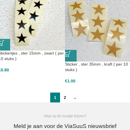
Stickertjes , ster 15mm , zwart ( per
10 stuks )
Sticker , ster 35mm , kraft ( per 10
stuks )
€
0.80
€
1.00
1
2
→
Altijd op de hoogte blijven?
Meld je aan voor de ViaSuuS nieuwsbrief