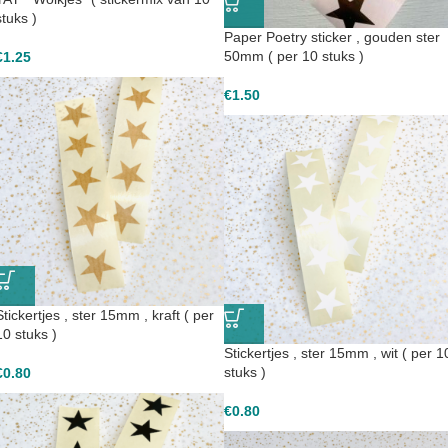
stuks )
Paper Poetry sticker , gouden ster
50mm ( per 10 stuks )
€
1.25
€
1.50
Stickertjes , ster 15mm , kraft ( per
10 stuks )
Stickertjes , ster 15mm , wit ( per 1
stuks )
€
0.80
€
0.80