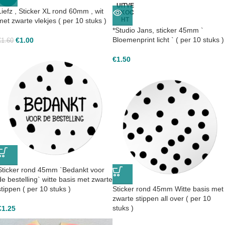
UITVE
Liefz , Sticker XL rond 60mm , wit
RKOC
HT
met zwarte vlekjes ( per 10 stuks )
*Studio Jans, sticker 45mm `
Bloemenprint licht ` ( per 10 stuks )
€
1.00
€
1.60
€
1.50
Sticker rond 45mm `Bedankt voor
de bestelling` witte basis met zwarte
stippen ( per 10 stuks )
Sticker rond 45mm Witte basis met
zwarte stippen all over ( per 10
stuks )
€
1.25