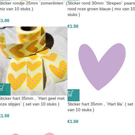
Sticker rondje 25mm `zomertinten` (
Sticker rond 30mm `Strepen` paars
mix van 10 stuks )
rood roze groen blauw ( mix van 1
stuks )
€
1.00
€
1.50
Sticker hart 35mm , `Hart geel met
roze stipjes` ( set van 10 stuks )
Sticker hart 35mm , `Hart lila` ( set
van 10 stuks )
€
1.50
€
1.50