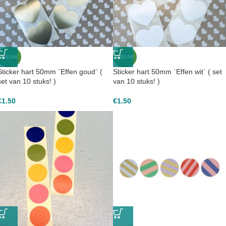
NIEUW
NIEUW
Sticker hart 50mm `Effen goud` (
Sticker hart 50mm `Effen wit` ( set
set van 10 stuks! )
van 10 stuks! )
€
1.50
€
1.50