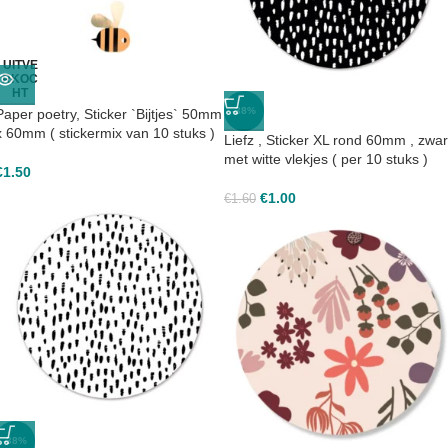
UITVE
RKOC
HT
-38%
Paper poetry, Sticker `Bijtjes` 50mm
x 60mm ( stickermix van 10 stuks )
Liefz , Sticker XL rond 60mm , zwar
met witte vlekjes ( per 10 stuks )
€
1.50
€
1.00
€
1.60
-38%