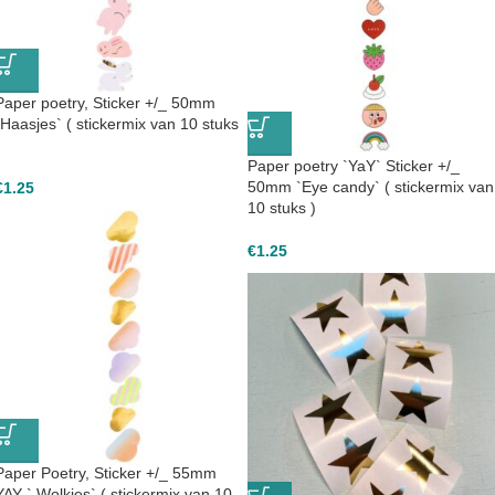
Paper poetry, Sticker +/_ 50mm
`Haasjes` ( stickermix van 10 stuks
Paper poetry `YaY` Sticker +/_
50mm `Eye candy` ( stickermix van
€
1.25
10 stuks )
€
1.25
Paper Poetry, Sticker +/_ 55mm
YAY ` Wolkjes` ( stickermix van 10