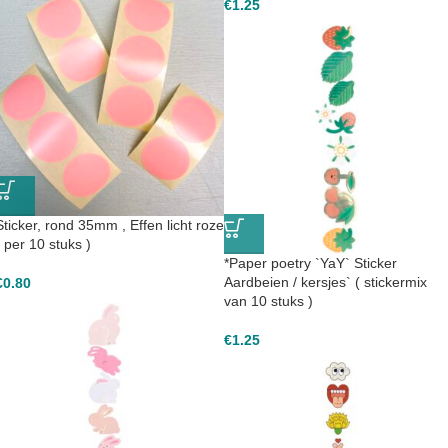
€
1.25
Sticker, rond 35mm , Effen licht roze
( per 10 stuks )
*Paper poetry `YaY` Sticker
Aardbeien / kersjes` ( stickermix
€
0.80
van 10 stuks )
€
1.25