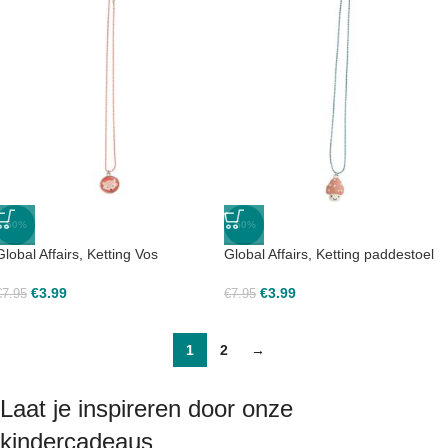
-50%
-50%
Global Affairs, Ketting Vos
Global Affairs, Ketting paddestoel
€
3.99
€
3.99
€
7.95
€
7.95
1
2
→
Laat je inspireren door onze
kindercadeaus