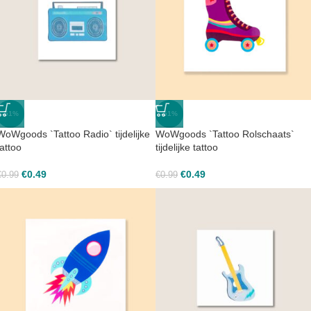
-51%
-51%
WoWgoods `Tattoo Radio` tijdelijke
WoWgoods `Tattoo Rolschaats`
tattoo
tijdelijke tattoo
€
0.49
€
0.49
€
0.99
€
0.99