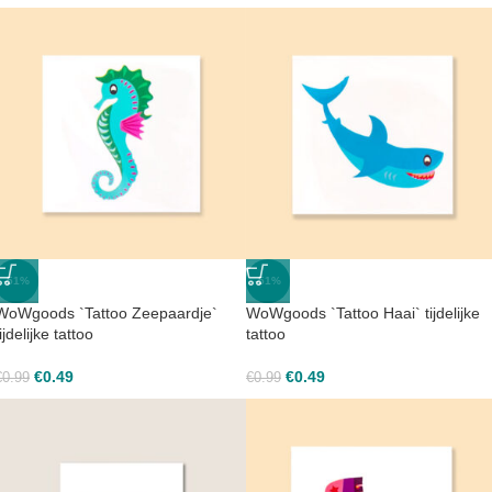
-51%
-51%
WoWgoods `Tattoo Zeepaardje`
WoWgoods `Tattoo Haai` tijdelijke
tijdelijke tattoo
tattoo
€
0.49
€
0.49
€
0.99
€
0.99