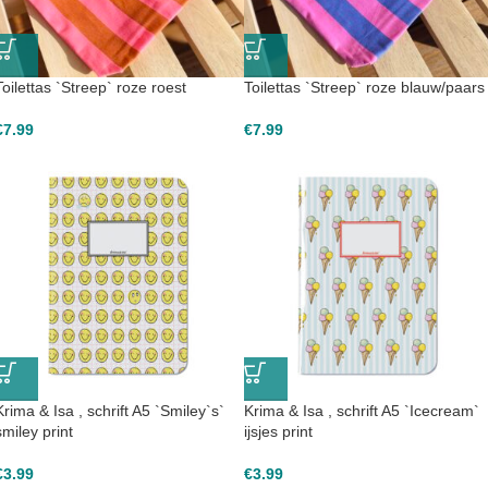
Toilettas `Streep` roze roest
Toilettas `Streep` roze blauw/paars
€
7.99
€
7.99
Krima & Isa , schrift A5 `Smiley`s`
Krima & Isa , schrift A5 `Icecream`
smiley print
ijsjes print
€
3.99
€
3.99