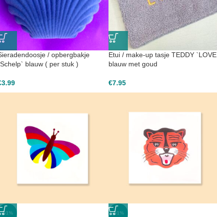
Sieradendoosje / opbergbakje
Etui / make-up tasje TEDDY `LOVE
`Schelp` blauw ( per stuk )
blauw met goud
€
3.99
€
7.95
-51%
-51%