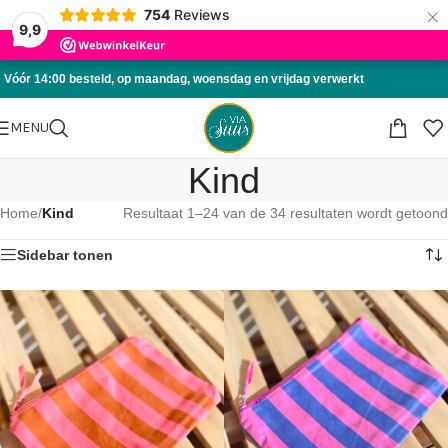
×
754
Reviews
Skip to navigation
9,9
Skip to main content
Vóór 14:00 besteld, op maandag, woensdag en vrijdag verwerkt
MENU
Kind
Home
/
Kind
Resultaat 1–24 van de 34 resultaten wordt getoond
Sidebar tonen