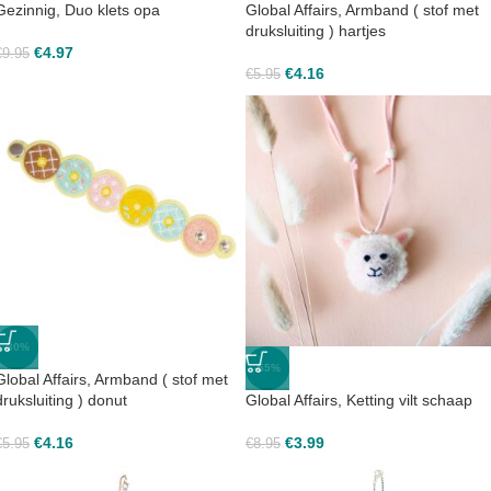
Gezinnig, Duo klets opa
Global Affairs, Armband ( stof met
druksluiting ) hartjes
€
4.97
€
9.95
€
4.16
€
5.95
-30%
-55%
Global Affairs, Armband ( stof met
druksluiting ) donut
Global Affairs, Ketting vilt schaap
€
4.16
€
3.99
€
5.95
€
8.95