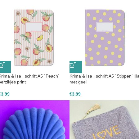
Krima & Isa , schrift A5 `Peach`
Krima & Isa , schrift A5 `Stippen` lil
perzikjes print
met geel
€
3.99
€
3.99