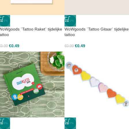
-51%
-51%
WoWgoods `Tattoo Raket` tijdelijke
WoWgoods `Tattoo Gitaar` tijdelijke
tattoo
tattoo
€
0.49
€
0.49
€
0.99
€
0.99
-50%
-30%