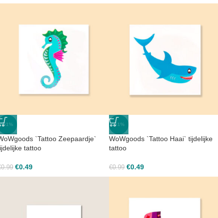
-51%
-51%
WoWgoods `Tattoo Zeepaardje`
WoWgoods `Tattoo Haai` tijdelijke
tijdelijke tattoo
tattoo
€
0.49
€
0.49
€
0.99
€
0.99