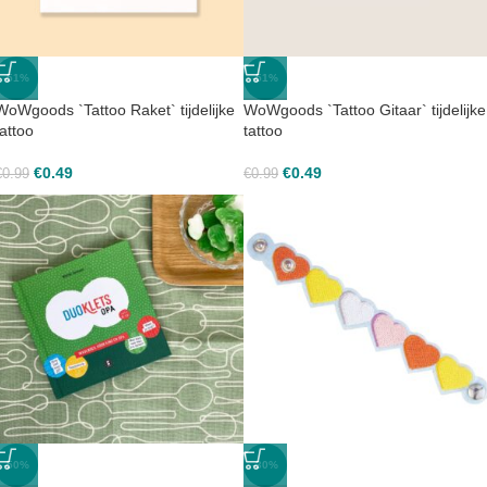
-51%
-51%
WoWgoods `Tattoo Raket` tijdelijke
WoWgoods `Tattoo Gitaar` tijdelijke
tattoo
tattoo
€
0.49
€
0.49
€
0.99
€
0.99
-50%
-30%