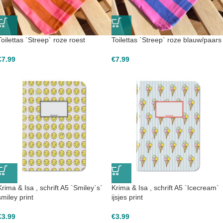
Toilettas `Streep` roze roest
Toilettas `Streep` roze blauw/paars
€
7.99
€
7.99
Krima & Isa , schrift A5 `Smiley`s`
Krima & Isa , schrift A5 `Icecream`
smiley print
ijsjes print
€
3.99
€
3.99