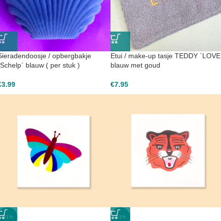
Sieradendoosje / opbergbakje
Etui / make-up tasje TEDDY `LOVE
`Schelp` blauw ( per stuk )
blauw met goud
€
3.99
€
7.95
-51%
-51%