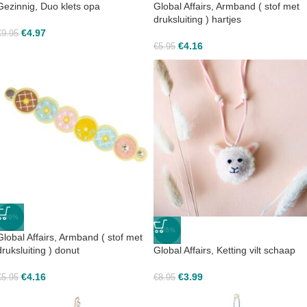
Gezinnig, Duo klets opa
Global Affairs, Armband ( stof met
druksluiting ) hartjes
€
4.97
€
9.95
€
4.16
€
5.95
-30%
-55%
Global Affairs, Armband ( stof met
druksluiting ) donut
Global Affairs, Ketting vilt schaap
€
4.16
€
3.99
€
5.95
€
8.95