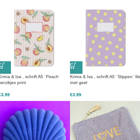
Krima & Isa , schrift A5 `Peach`
Krima & Isa , schrift A5 `Stippen` lil
perzikjes print
met geel
€
3.99
€
3.99