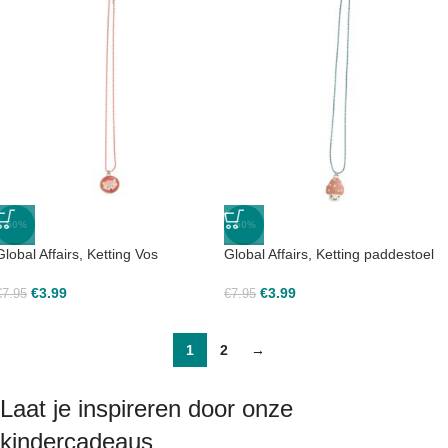
-50%
-50%
Global Affairs, Ketting Vos
Global Affairs, Ketting paddestoel
€
3.99
€
3.99
€
7.95
€
7.95
1
2
→
Laat je inspireren door onze
kindercadeaus