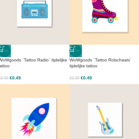
-51%
-51%
WoWgoods `Tattoo Radio` tijdelijke
WoWgoods `Tattoo Rolschaats`
tattoo
tijdelijke tattoo
€
0.49
€
0.49
€
0.99
€
0.99