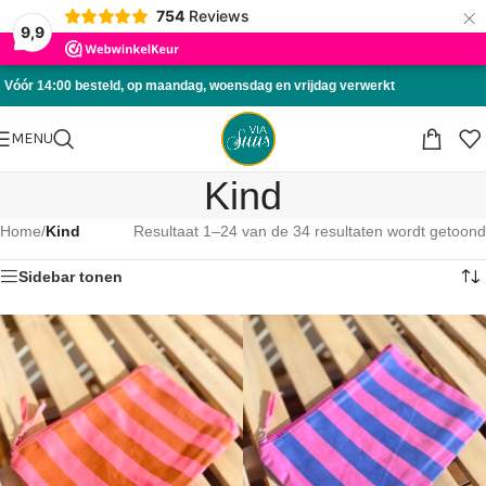
×
754
Reviews
Skip to navigation
9,9
Skip to main content
Vóór 14:00 besteld, op maandag, woensdag en vrijdag verwerkt
MENU
Kind
Home
/
Kind
Resultaat 1–24 van de 34 resultaten wordt getoond
Sidebar tonen