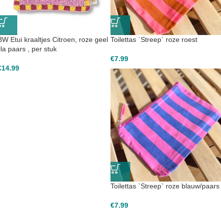
BW Etui kraaltjes Citroen, roze geel
Toilettas `Streep` roze roest
lila paars , per stuk
€
7.99
€
14.99
Toilettas `Streep` roze blauw/paars
€
7.99