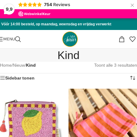
×
754
Reviews
Skip to navigation
9,9
Skip to main content
Vóór 14:00 besteld, op maandag, woensdag en vrijdag verwerkt
MENU
Kind
Home
/
Nieuw
/
Kind
Toont alle 3 resultaten
Sidebar tonen