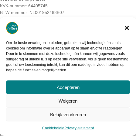
KVK-nummer: 64405745
BTW-nummer: NL001952488B07
Informatie
Om de beste ervaringen te bieden, gebruiken wij technologieën zoals
Over Viasuus
cookies om informatie over je apparaat op te slaan en/of te raadplegen.
Door in te stemmen met deze technologieën kunnen wij gegevens zoals
Algemene voorwaarden
surfgedrag of unieke ID's op deze site verwerken. Als je geen toestemming
geeft of uw toestemming intrekt, kan dit een nadelige invloed hebben op
bepaalde functies en mogelijkheden.
Privacy voorwaarden
Cookiebeleid
Accepteren
Mijn account
Weigeren
Bekijk voorkeuren
Cookiebeleid
Privacy-statement
Klantenservice