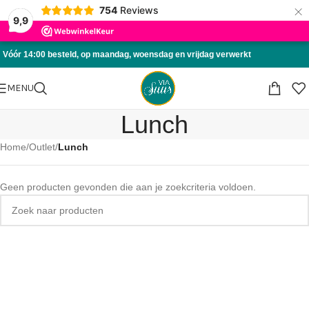
×
754
Reviews
Skip to navigation
9,9
Skip to main content
Vóór 14:00 besteld, op maandag, woensdag en vrijdag verwerkt
MENU
Lunch
Home
/
Outlet
/
Lunch
Geen producten gevonden die aan je zoekcriteria voldoen.