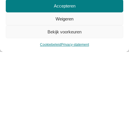
Over Viasuus
Accepteren
Algemene voorwaarden
Weigeren
Privacy voorwaarden
Bekijk voorkeuren
Cookiebeleid
Cookiebeleid
Privacy-statement
Mijn account
Klantenservice
Contact
Retourneren
Garantie & klachten