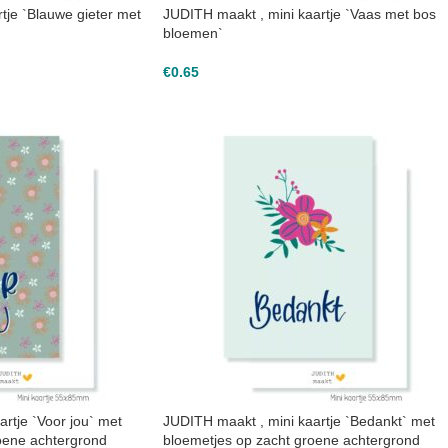
tje `Blauwe gieter met
JUDITH maakt , mini kaartje `Vaas met bos
bloemen`
€
0.65
rtje `Voor jou` met
JUDITH maakt , mini kaartje `Bedankt` met
oene achtergrond
bloemetjes op zacht groene achtergrond