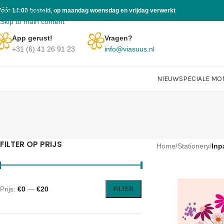
Skip to navigation
Vóór 14:00 besteld, op maandag woensdag en vrijdag verwerkt
Skip to main content
App gerust!
Vragen?
+31 (6) 41 26 91 23
info@viasuus.nl
NIEUW
SPECIALE M
FILTER OP PRIJS
Home
/
Stationery
/
Inp
Prijs:
€0
—
€20
FILTER