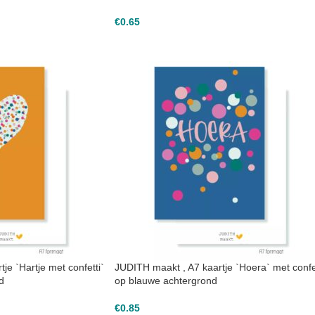
€
0.65
je `Hartje met confetti`
JUDITH maakt , A7 kaartje `Hoera` met confe
d
op blauwe achtergrond
€
0.85