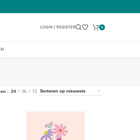
LOGIN / REGISTER
0
EN
nen
24
36
72