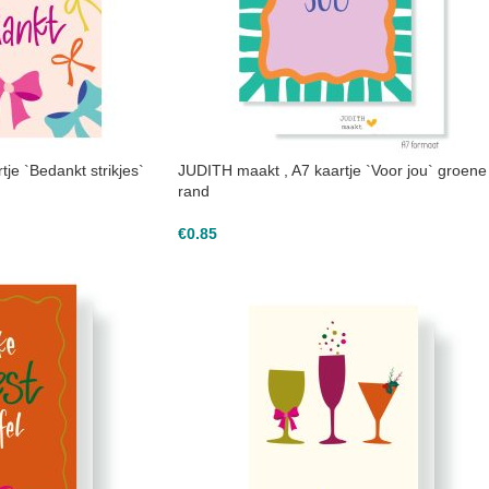
je `Bedankt strikjes`
JUDITH maakt , A7 kaartje `Voor jou` groene
rand
€
0.85