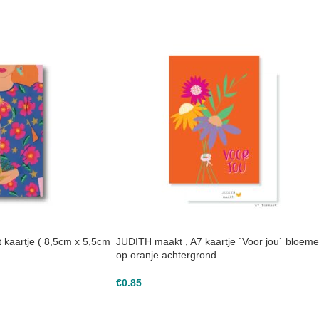
t kaartje ( 8,5cm x 5,5cm
JUDITH maakt , A7 kaartje `Voor jou` bloem
op oranje achtergrond
€
0.85