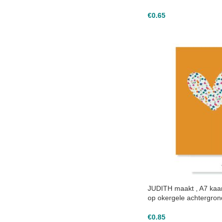
€
0.65
JUDITH maakt , A7 kaart
op okergele achtergron
€
0.85