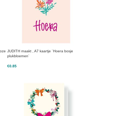
roze
JUDITH maakt , A7 kaartje `Hoera bosje
plukbloemen`
€
0.85