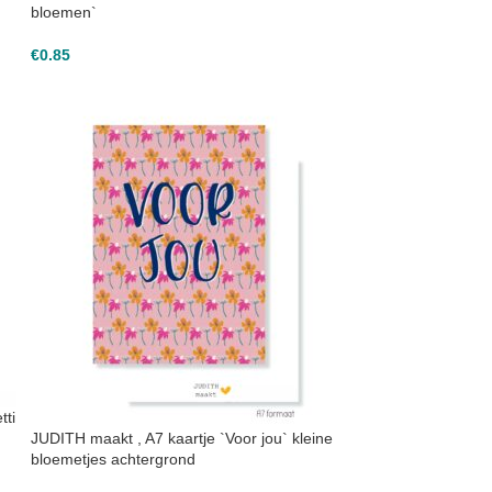
bloemen`
€
0.85
tti
JUDITH maakt , A7 kaartje `Voor jou` kleine
bloemetjes achtergrond