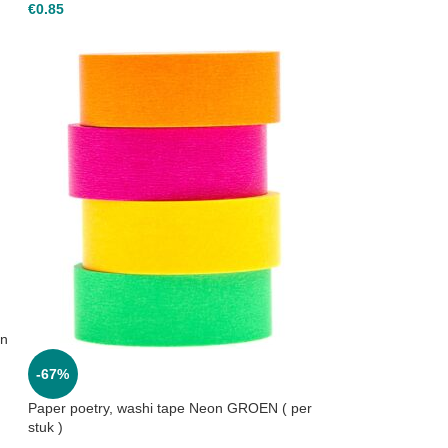
€
0.85
en
-67%
Paper poetry, washi tape Neon GROEN ( per
stuk )