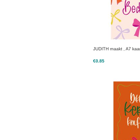
JUDITH maakt , A7 kaart
€
0.85