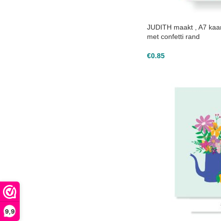
JUDITH maakt , A7 kaar
met confetti rand
€
0.85
9,9