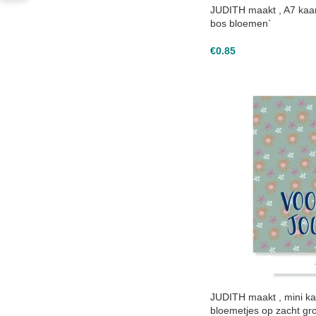
JUDITH maakt , A7 kaar
bos bloemen`
€
0.85
JUDITH maakt , mini kaa
bloemetjes op zacht gr