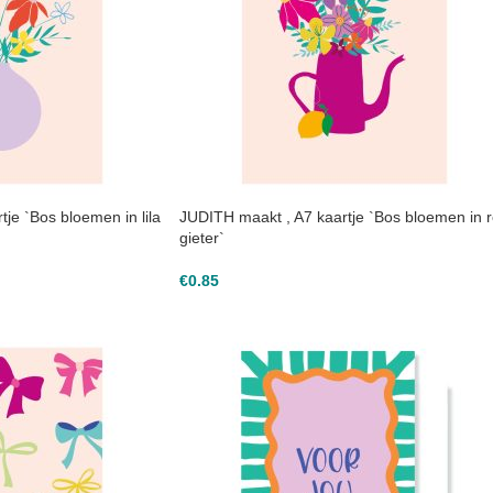
je `Bos bloemen in lila
JUDITH maakt , A7 kaartje `Bos bloemen in 
gieter`
€
0.85