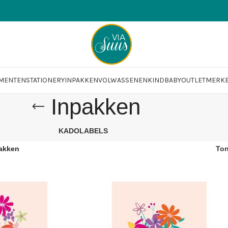
OMENTEN
STATIONERY
INPAKKEN
VOLWASSENEN
KIND
BABY
OUTLET
MERK
Inpakken
KADOLABELS
akken
To