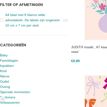
FILTER OP AFMETINGEN
A4 blad met 8 blanco witte
adreslabels. De labels zijn ongeveer
(1)
10 cm x 7 cm per stuk.
CATEGORIEËN
JUDITH maakt , A7 kaart
vaas`
Baby
Feestdagen
€
0.85
Inpakken
Kind
Nieuw
Outlet
Overig
Speciale momenten
Stationery
Volwassenen