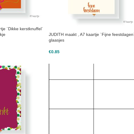
je `Dikke kerstknuffel`
kje
JUDITH maakt , A7 kaartje `Fijne feestdagen
glaasjes
€
0.85