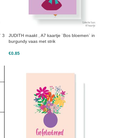
` 3
JUDITH maakt , A7 kaartje `Bos bloemen` in
burgundy vaas met strik
€
0.85