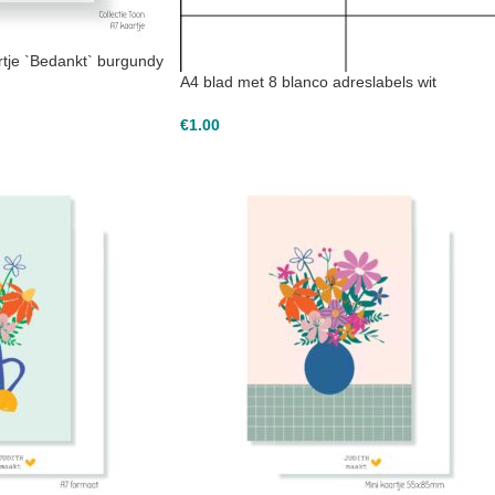
tje `Bedankt` burgundy
A4 blad met 8 blanco adreslabels wit
€
1.00