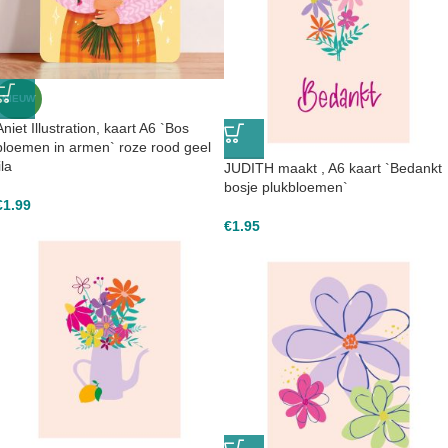
NIEUW
Aniet Illustration, kaart A6 `Bos
bloemen in armen` roze rood geel
ila
JUDITH maakt , A6 kaart `Bedankt
bosje plukbloemen`
€
1.99
€
1.95