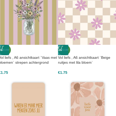
NIEUW
NIEUW
Vol liefs , A6 ansichtkaart `Vaas met
Vol liefs , A6 ansichtkaart `Beige
bloemen` strepen achtergrond
ruitjes met lila bloem`
€
1.75
€
1.75