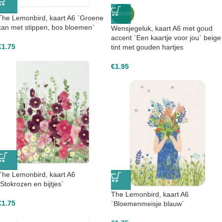
NIEUW
The Lemonbird, kaart A6 `Groene
kan met stippen, bos bloemen`
Wensjegeluk, kaart A6 met goud
accent `Een kaartje voor jou` beige
€
1.75
tint met gouden hartjes
€
1.95
The Lemonbird, kaart A6
`Stokrozen en bijtjes`
The Lemonbird, kaart A6
€
1.75
`Bloemenmeisje blauw`