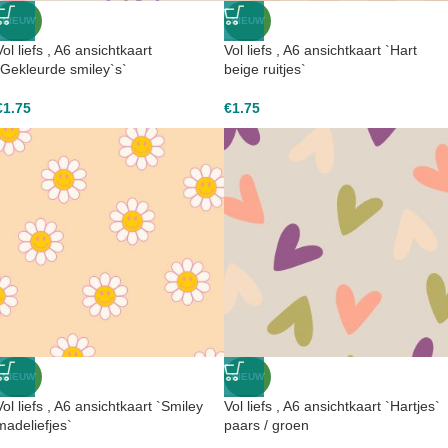
NIEUW
NIEUW
Vol liefs , A6 ansichtkaart
Vol liefs , A6 ansichtkaart `Hart
`Gekleurde smiley`s`
beige ruitjes`
€
1.75
€
1.75
NIEUW
NIEUW
Vol liefs , A6 ansichtkaart `Smiley
Vol liefs , A6 ansichtkaart `Hartjes`
madeliefjes`
paars / groen