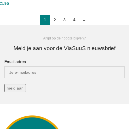
€
1.95
1
2
3
4
→
Altijd op de hoogte blijven?
Meld je aan voor de ViaSuuS nieuwsbrief
Email adres: