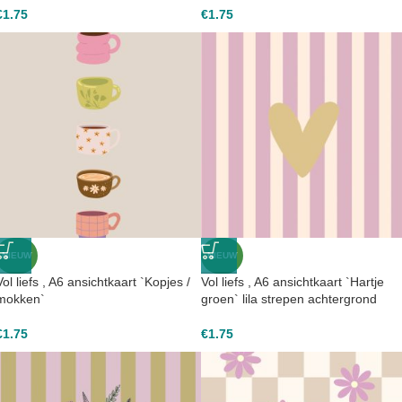
€
1.75
€
1.75
NIEUW
NIEUW
Vol liefs , A6 ansichtkaart `Kopjes /
Vol liefs , A6 ansichtkaart `Hartje
mokken`
groen` lila strepen achtergrond
€
1.75
€
1.75