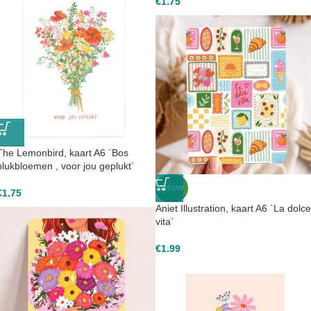
€
1.75
The Lemonbird, kaart A6 `Bos
plukbloemen , voor jou geplukt`
NIEUW
€
1.75
Aniet Illustration, kaart A6 `La dolce
vita`
€
1.99