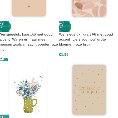
NIEUW
NIEUW
Wensjegeluk, kaart A6 met goud
Wensjegeluk, kaart A6 met goud
accent `Waren er maar meer
accent `Liefs voor jou` grote
mensen zoals jij` zacht poeder roze
bloemen roze bruin
int
€
1.95
€
1.95