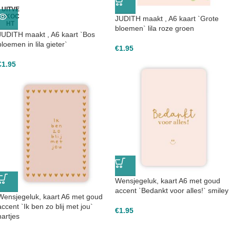
UITVE
RKOC
JUDITH maakt , A6 kaart `Grote
HT
bloemen` lila roze groen
JUDITH maakt , A6 kaart `Bos
bloemen in lila gieter`
€
1.95
€
1.95
Wensjegeluk, kaart A6 met goud
accent `Bedankt voor alles!` smiley
Wensjegeluk, kaart A6 met goud
accent `Ik ben zo blij met jou`
€
1.95
hartjes