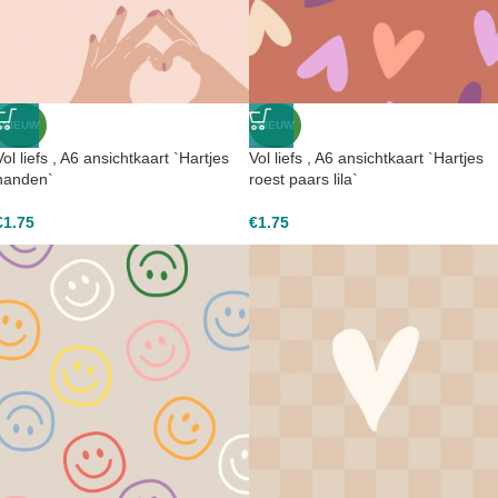
NIEUW
NIEUW
Vol liefs , A6 ansichtkaart `Hartjes
Vol liefs , A6 ansichtkaart `Hartjes
handen`
roest paars lila`
€
1.75
€
1.75