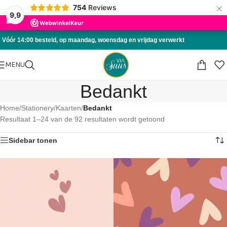
×
754
Reviews
Skip to navigation
9,9
Skip to main content
Vóór 14:00 besteld, op maandag, woensdag en vrijdag verwerkt
MENU
Bedankt
Home
/
Stationery
/
Kaarten
/
Bedankt
Resultaat 1–24 van de 92 resultaten wordt getoond
Sidebar tonen