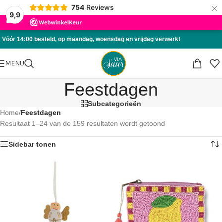
×
754
Reviews
Skip to navigation
9,9
Skip to main content
Vóór 14:00 besteld, op maandag, woensdag en vrijdag verwerkt
MENU
Feestdagen
Subcategorieën
Home
/
Feestdagen
Resultaat 1–24 van de 159 resultaten wordt getoond
Sidebar tonen