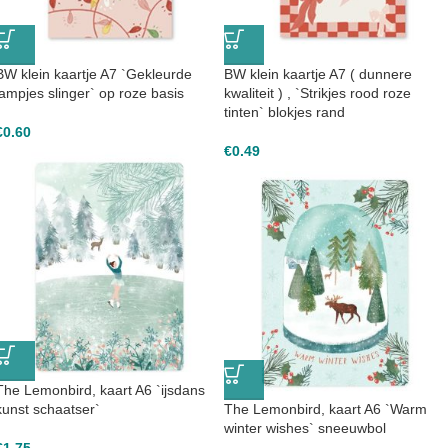
BW klein kaartje A7 `Gekleurde
BW klein kaartje A7 ( dunnere
lampjes slinger` op roze basis
kwaliteit ) , `Strikjes rood roze
tinten` blokjes rand
€
0.60
€
0.49
The Lemonbird, kaart A6 `ijsdans
kunst schaatser`
The Lemonbird, kaart A6 `Warm
winter wishes` sneeuwbol