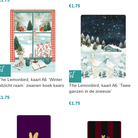
€
1.75
€
1.75
The Lemonbird, kaart A6 `Winter
uitzicht raam` zwanen boek kaars
The Lemonbird, kaart A6 `Twee
ganzen in de sneeuw`
€
1.75
€
1.75