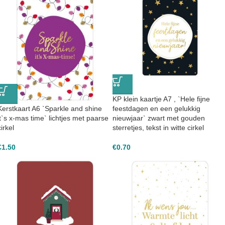
KP klein kaartje A7 , `Hele fijne
Kerstkaart A6 `Sparkle and shine
feestdagen en een gelukkig
it`s x-mas time` lichtjes met paarse
nieuwjaar` zwart met gouden
cirkel
sterretjes, tekst in witte cirkel
€
1.50
€
0.70