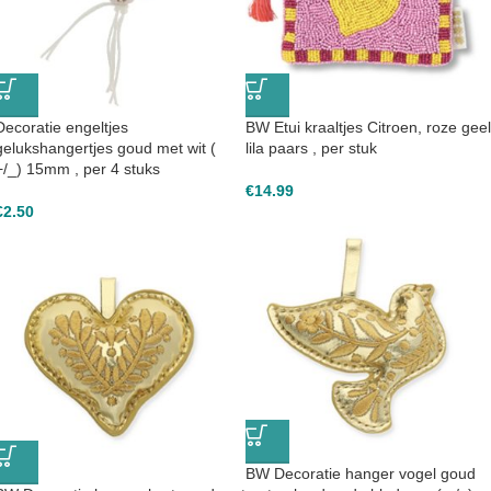
Decoratie engeltjes
BW Etui kraaltjes Citroen, roze geel
gelukshangertjes goud met wit (
lila paars , per stuk
+/_) 15mm , per 4 stuks
€
14.99
€
2.50
BW Decoratie hanger vogel goud