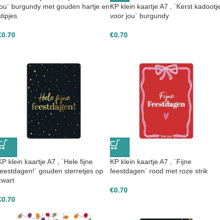
jou` burgundy met gouden hartje en
KP klein kaartje A7 , `Kerst kadootj
stipjes
voor jou` burgundy
€
0.70
€
0.70
KP klein kaartje A7 , `Hele fijne
KP klein kaartje A7 , `Fijne
feestdagen!` gouden sterretjes op
feestdagen` rood met roze strik
zwart
€
0.70
€
0.70