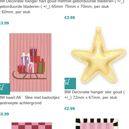
BW Decoratie hanger hart goud met
met geborduurde bladeren ( +/_)
geborduurde bladeren ( +/_) 65mm
75mm x 70mm, per stuk
x 60mm, per stuk
€
3.99
€
3.99
BW Decoratie hanger ster goud (
BW kaart A6 ` Slee met kadootjes`
+/_) 72mm x 67mm, per stuk
gestreepte achtergrond
€
2.99
€
0.99