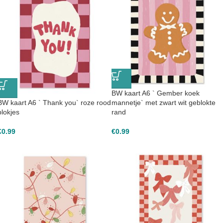
BW kaart A6 ` Gember koek
BW kaart A6 ` Thank you` roze rood
mannetje` met zwart wit geblokte
blokjes
rand
€
0.99
€
0.99