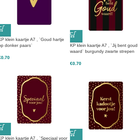
KP klein kaartje A7 , `Goud hartje
op donker paars`
KP klein kaartje A7 , `Jij bent goud
waard` burgundy zwarte strepen
€
0.70
€
0.70
KP klein kaartje A7 , `Speciaal voor