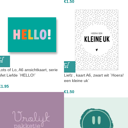
€
1.50
Lots of Lo, A6 ansichtkaart, serie
Met Liefde `HELLO!`
Liefz , kaart A6, zwart wit `Hoera!
een kleine uk`
€
1.95
€
1.50