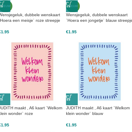
NIEUW
NIEUW
Wensjegeluk, dubbele wenskaart
Wensjegeluk, dubbele wenskaart
`Hoera een meisje` roze streepje
`Hoera een jongetje` blauw streepj
€
1.95
€
1.95
JUDITH maakt , A6 kaart `Welkom
JUDITH maakt , A6 kaart `Welkom
klein wonder` roze
klein wonder` blauw
€
1.95
€
1.95