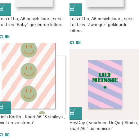
Lots of Lo, A6 ansichtkaart, serie
Lots of Lo, A6 ansichtkaart, serie
LoLLies `Baby` gekleurde letters
LoLLies `Zwanger` gekleurde
letters
€
1.95
€
1.95
Liefs Karlijn , Kaart A6 `3 smileys ,
mint / roze streep`
HeyDay ( voorheen DeQu ) Studio,
kaart A6 `Lief meissie`
€
1.60