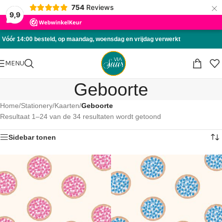
×
754
Reviews
Skip to navigation
9,9
Skip to main content
Vóór 14:00 besteld, op maandag, woensdag en vrijdag verwerkt
MENU
Geboorte
Home
/
Stationery
/
Kaarten
/
Geboorte
Resultaat 1–24 van de 34 resultaten wordt getoond
Sidebar tonen