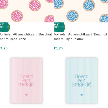
NIEUW
NIEUW
Vol liefs , A6 ansichtkaart `Beschuit
Vol liefs , A6 ansichtkaart `Beschuit
met muisjes` roze
met muisjes` blauw
€
1.75
€
1.75