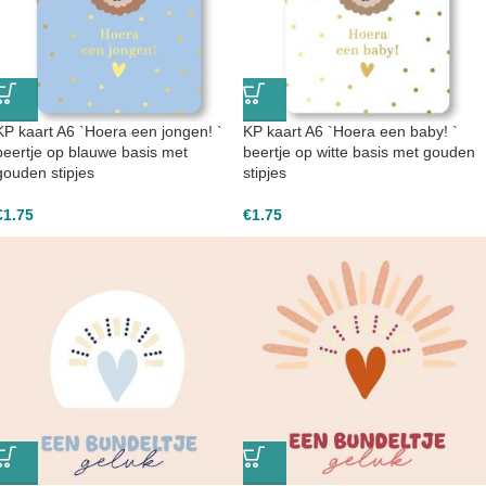
KP kaart A6 `Hoera een jongen! `
KP kaart A6 `Hoera een baby! `
beertje op blauwe basis met
beertje op witte basis met gouden
gouden stipjes
stipjes
€
1.75
€
1.75