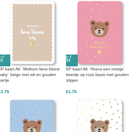
KP kaart A6 `Welkom lieve kleine
KP kaart A6 `Hoera een meisje`
baby` beige met wit en gouden
beertje op roze basis met gouden
hartje
stipjes
€
1.75
€
1.75