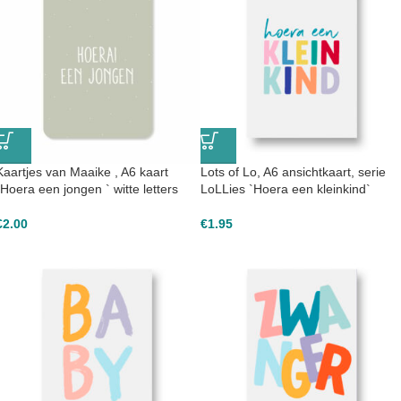
Kaartjes van Maaike , A6 kaart
Lots of Lo, A6 ansichtkaart, serie
`Hoera een jongen ` witte letters
LoLLies `Hoera een kleinkind`
€
2.00
€
1.95