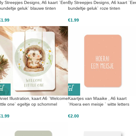
By Streepjes Designs, A6 kaart `Een
By Streepjes Designs, A6 kaart `Ee
bundeltje geluk` blauwe tinten
bundeltje geluk` roze tinten
€
1.99
€
1.99
Aniet Illustration, kaart A6 `Welcome
Kaartjes van Maaike , A6 kaart
little one` egeltje op schommel
`Hoera een meisje ` witte letters
€
1.99
€
2.00