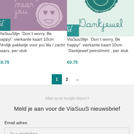
ViaSuuSlijn `Don`t worry, Be
happy!` vierkante kaart 10cm
ViaSuuSlijn `Don`t worry, Be
`Vrolijk pakketje voor jou`lila / zacht
happy!` vierkante kaart 10cm
paars, per stuk
`Dankjewel`petrol/mint , per stuk
€
0.75
€
0.75
1
2
→
Altijd op de hoogte blijven?
Meld je aan voor de ViaSuuS nieuwsbrief
Email adres: