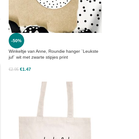
r
-50%
Winkeltje van Anne, Roundie hanger `Leukste
juf` wit met zwarte stipjes print
€
1.47
€
2.95