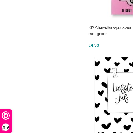
KP Sleutelhanger ovaa
met groen
€
4.99
9,9