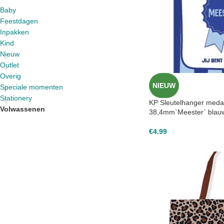
Baby
Feestdagen
Inpakken
Kind
Nieuw
Outlet
Overig
NIEUW
Speciale momenten
Stationery
KP Sleutelhanger meda
Volwassenen
38,4mm`Meester` blauw
€
4.99