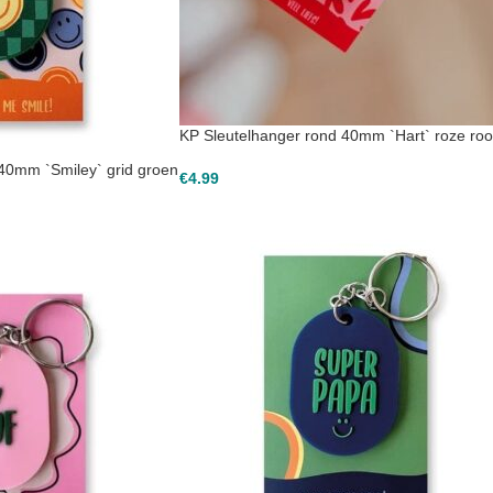
KP Sleutelhanger rond 40mm `Hart` roze ro
40mm `Smiley` grid groen
€
4.99