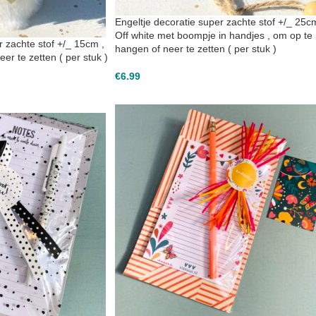
Engeltje decoratie super zachte stof +/_ 25c
Off white met boompje in handjes , om op te
r zachte stof +/_ 15cm ,
hangen of neer te zetten ( per stuk )
eer te zetten ( per stuk )
€
6.99