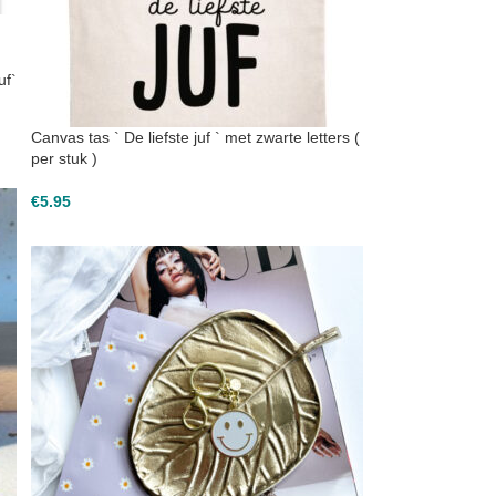
uf`
Canvas tas ` De liefste juf ` met zwarte letters (
per stuk )
€
5.95