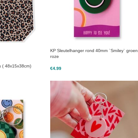
KP Sleutelhanger rond 40mm `Smiley` groen
roze
as ( 48x15x38cm)
€
4.99