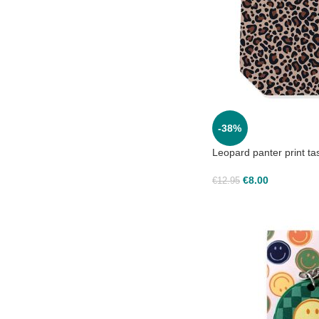
-38%
Leopard panter print t
€
8.00
€
12.95