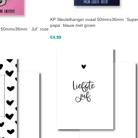
KP Sleutelhanger ovaal 50mmx36mm `Supe
papa` blauw met groen
l 50mmx36mm ` Juf` roze
€
4.99