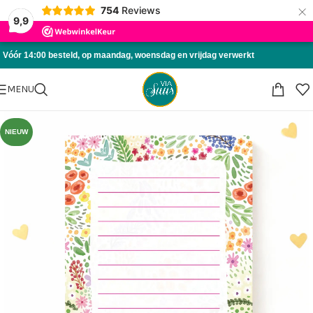
×
754
Reviews
Skip to navigation
9,9
Skip to main content
Vóór 14:00 besteld, op maandag, woensdag en vrijdag verwerkt
MENU
NIEUW