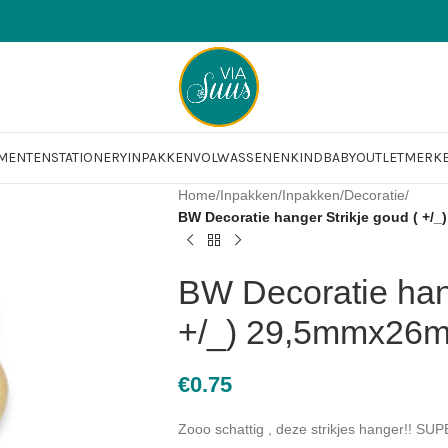
OMENTEN
STATIONERY
INPAKKEN
VOLWASSENEN
KIND
BABY
OUTLET
MERK
Home
/
Inpakken
/
Inpakken
/
Decoratie
/
BW Decoratie hanger Strikje goud ( +/_
BW Decoratie hang
+/_) 29,5mmx26mm
€
0.75
Zooo schattig , deze strikjes hanger!! SU