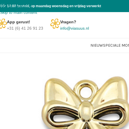
Skip to navigation
Vóór 14:00 besteld, op maandag woensdag en vrijdag verwerkt
Skip to main content
App gerust!
Vragen?
+31 (6) 41 26 91 23
info@viasuus.nl
NIEUW
SPECIALE M