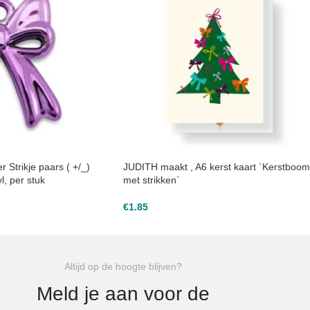
 Strikje paars ( +/_)
JUDITH maakt , A6 kerst kaart `Kerstboom
, per stuk
met strikken`
€
1.85
Altijd op de hoogte blijven?
Meld je aan voor de