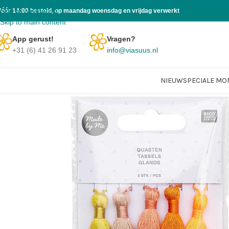
Skip to navigation
Vóór 14:00 besteld, op maandag woensdag en vrijdag verwerkt
Skip to main content
App gerust!
Vragen?
+31 (6) 41 26 91 23
info@viasuus.nl
NIEUW
SPECIALE M