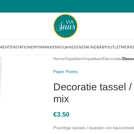
OMENTEN
STATIONERY
INPAKKEN
VOLWASSENEN
KIND
BABY
OUTLET
MERK
Home
/
Inpakken
/
Inpakken
/
Decoratie
/
Decor
Paper Poetry
Decoratie tassel /
mix
€
3.50
Prachtige tassels / kwasten om bijvoorbee