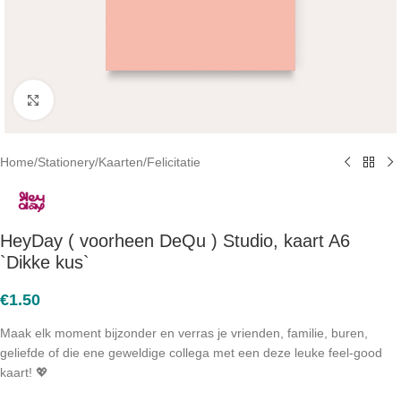
Click to enlarge
Home
/
Stationery
/
Kaarten
/
Felicitatie
HeyDay ( voorheen DeQu ) Studio, kaart A6
`Dikke kus`
€
1.50
Maak elk moment bijzonder en verras je vrienden, familie, buren,
geliefde of die ene geweldige collega met een deze leuke feel-good
kaart! 💖