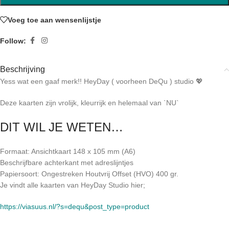
Voeg toe aan wensenlijstje
Follow:
Beschrijving
Yess wat een gaaf merk!! HeyDay ( voorheen DeQu ) studio 💖
Deze kaarten zijn vrolijk, kleurrijk en helemaal van `NU`
DIT WIL JE WETEN…
Formaat: Ansichtkaart 148 x 105 mm (A6)
Beschrijfbare achterkant met adreslijntjes
Papiersoort: Ongestreken Houtvrij Offset (HVO) 400 gr.
Je vindt alle kaarten van HeyDay Studio hier;
https://viasuus.nl/?s=dequ&post_type=product