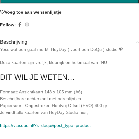
Voeg toe aan wensenlijstje
Follow:
Beschrijving
Yess wat een gaaf merk!! HeyDay ( voorheen DeQu ) studio 💖
Deze kaarten zijn vrolijk, kleurrijk en helemaal van `NU`
DIT WIL JE WETEN…
Formaat: Ansichtkaart 148 x 105 mm (A6)
Beschrijfbare achterkant met adreslijntjes
Papiersoort: Ongestreken Houtvrij Offset (HVO) 400 gr.
Je vindt alle kaarten van HeyDay Studio hier;
https://viasuus.nl/?s=dequ&post_type=product