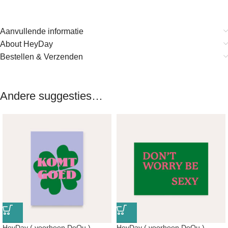
Aanvullende informatie
About HeyDay
Bestellen & Verzenden
Andere suggesties…
HeyDay ( voorheen DeQu )
HeyDay ( voorheen DeQu )