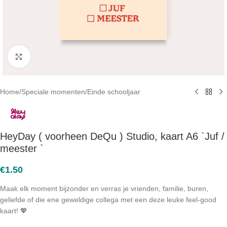
Click to enlarge
Home
/
Speciale momenten
/
Einde schooljaar
HeyDay ( voorheen DeQu ) Studio, kaart A6 `Juf /
meester `
€
1.50
Maak elk moment bijzonder en verras je vrienden, familie, buren,
geliefde of die ene geweldige collega met een deze leuke feel-good
kaart! 💖