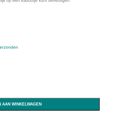
ijk op een kadootje kunt bevestigen.
verzonden
 AAN WINKELWAGEN