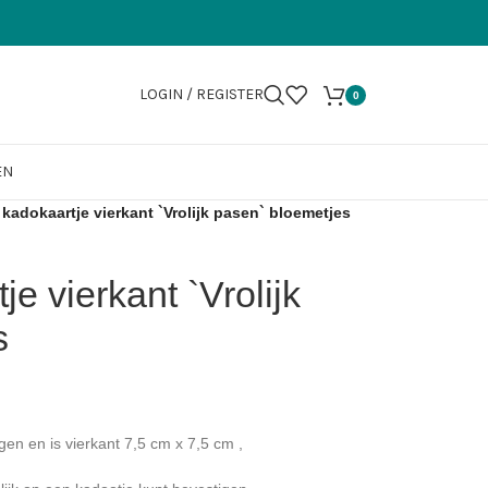
LOGIN / REGISTER
0
EN
 kadokaartje vierkant `Vrolijk pasen` bloemetjes
je vierkant `Vrolijk
s
gen en is vierkant 7,5 cm x 7,5 cm ,