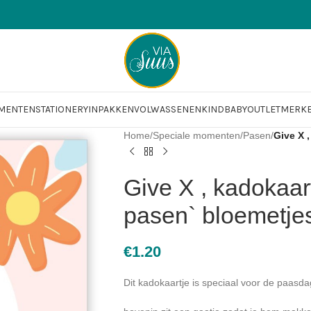
OMENTEN
STATIONERY
INPAKKEN
VOLWASSENEN
KIND
BABY
OUTLET
MERK
Home
/
Speciale momenten
/
Pasen
/
Give X ,
Give X , kadokaart
pasen` bloemetje
€
1.20
Dit kadokaartje is speciaal voor de paasda