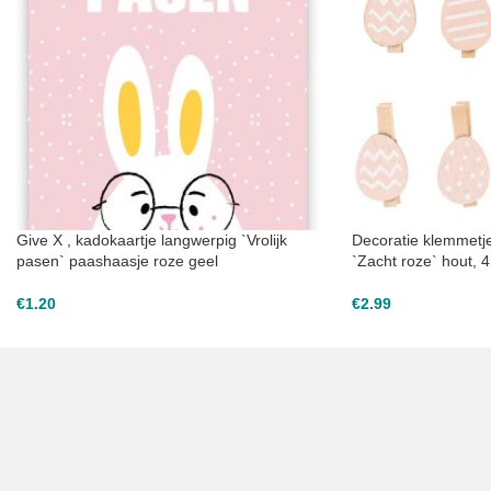
Give X , kadokaartje langwerpig `Vrolijk
Decoratie klemmetjes
pasen` paashaasje roze geel
`Zacht roze` hout,
€
1.20
€
2.99