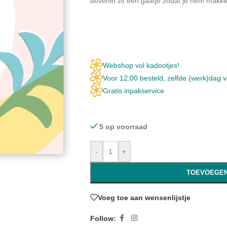
bovenin zit een gaatje zodat je hem makkel
Webshop vol kadootjes!
Voor 12:00 besteld, zelfde (werk)dag 
Gratis inpakservice
5 op voorraad
-
+
TOEVOEGEN
Voeg toe aan wensenlijstje
Follow: