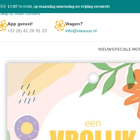
Skip to navigation
Vóór 14:00 besteld, op maandag woensdag en vrijdag verwerkt
Skip to main content
App gerust!
Vragen?
+31 (6) 41 26 91 23
info@viasuus.nl
NIEUW
SPECIALE M