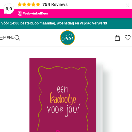
×
754
Reviews
Skip to navigation
9,9
Skip to main content
Vóór 14:00 besteld, op maandag, woensdag en vrijdag verwerkt
MENU