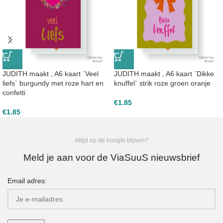
JUDITH maakt , A6 kaart `Veel
JUDITH maakt , A6 kaart `Dikke
liefs` burgundy met roze hart en
knuffel` strik roze groen oranje
confetti
€
1.85
€
1.85
Altijd op de hoogte blijven?
Meld je aan voor de ViaSuuS nieuwsbrief
Email adres: