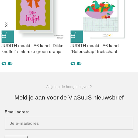
JUDITH maakt , A6 kaart `Dikke
JUDITH maakt , A6 kaart
knuffel` strik roze groen oranje
`Beterschap` fruitschaal
€
1.85
€
1.85
Altijd op de hoogte blijven?
Meld je aan voor de ViaSuuS nieuwsbrief
Email adres: