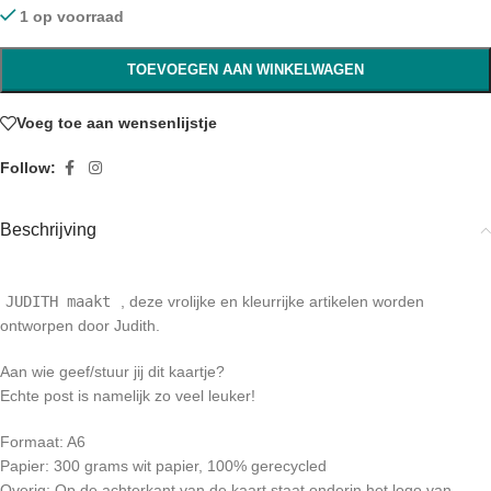
1 op voorraad
TOEVOEGEN AAN WINKELWAGEN
Voeg toe aan wensenlijstje
Follow:
Beschrijving
JUDITH maakt
, deze vrolijke en kleurrijke artikelen worden
ontworpen door Judith.
Aan wie geef/stuur jij dit kaartje?
Echte post is namelijk zo veel leuker!
Formaat: A6
Papier: 300 grams wit papier, 100% gerecycled
Overig: Op de achterkant van de kaart staat onderin het logo van