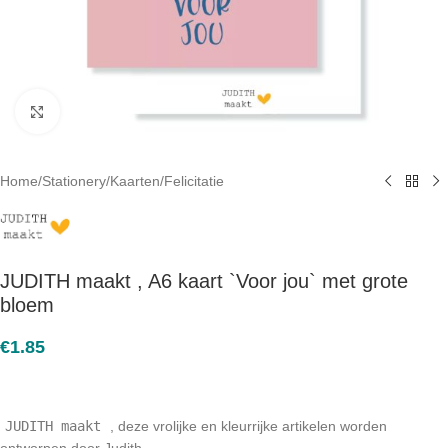
Click to enlarge
Home
/
Stationery
/
Kaarten
/
Felicitatie
JUDITH maakt , A6 kaart `Voor jou` met grote
bloem
€
1.85
JUDITH maakt
, deze vrolijke en kleurrijke artikelen worden
ontworpen door Judith.