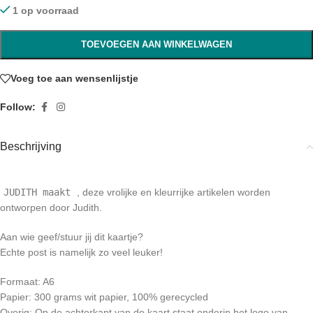
1 op voorraad
TOEVOEGEN AAN WINKELWAGEN
Voeg toe aan wensenlijstje
Follow:
Beschrijving
JUDITH maakt
, deze vrolijke en kleurrijke artikelen worden
ontworpen door Judith.
Aan wie geef/stuur jij dit kaartje?
Echte post is namelijk zo veel leuker!
Formaat: A6
Papier: 300 grams wit papier, 100% gerecycled
Overig: Op de achterkant van de kaart staat onderin het logo van