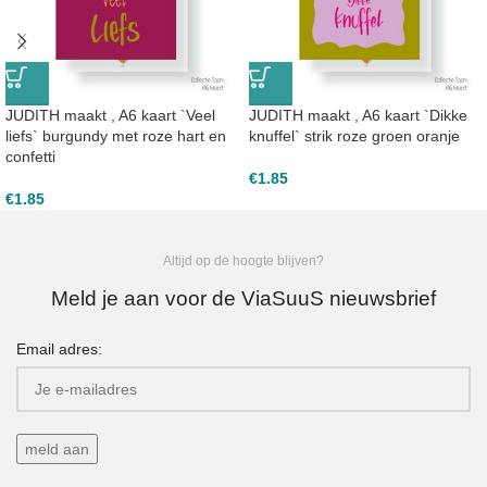
JUDITH maakt , A6 kaart `Veel
JUDITH maakt , A6 kaart `Dikke
liefs` burgundy met roze hart en
knuffel` strik roze groen oranje
confetti
€
1.85
€
1.85
Altijd op de hoogte blijven?
Meld je aan voor de ViaSuuS nieuwsbrief
Email adres: