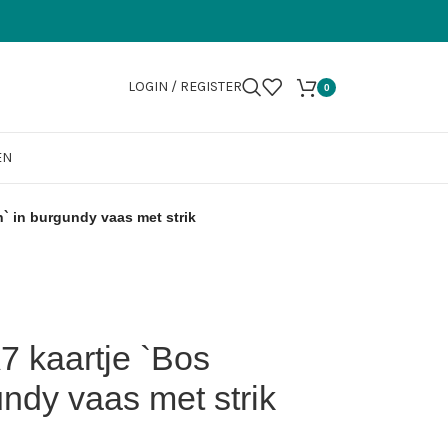
LOGIN / REGISTER
0
EN
` in burgundy vaas met strik
7 kaartje `Bos
ndy vaas met strik