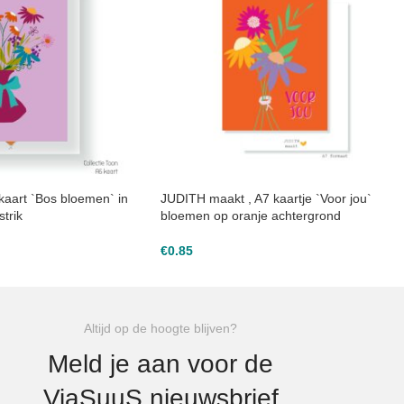
kaart `Bos bloemen` in
JUDITH maakt , A7 kaartje `Voor jou`
trik
bloemen op oranje achtergrond
€
0.85
Altijd op de hoogte blijven?
Meld je aan voor de
ViaSuuS nieuwsbrief