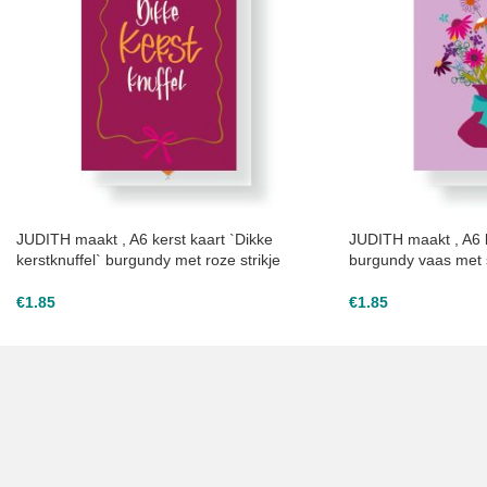
JUDITH maakt , A6 kerst kaart `Dikke
JUDITH maakt , A6 
kerstknuffel` burgundy met roze strikje
burgundy vaas met s
€
1.85
€
1.85