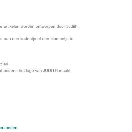
jke artikelen worden ontworpen door Judith.
eld aan een kadootje of een bloemetje te
ycled
aat onderin het logo van JUDITH maakt
verzonden