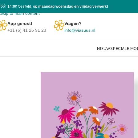
Skip to navigation
Vóór 14:00 besteld, op maandag woensdag en vrijdag verwerkt
Skip to main content
App gerust!
Vragen?
+31 (6) 41 26 91 23
info@viasuus.nl
NIEUW
SPECIALE M