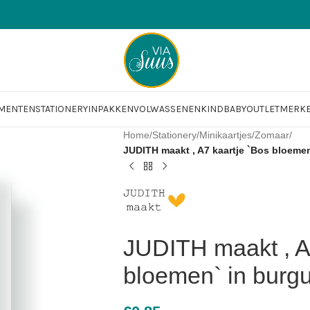
OMENTEN
STATIONERY
INPAKKEN
VOLWASSENEN
KIND
BABY
OUTLET
MERK
Home
/
Stationery
/
Minikaartjes
/
Zomaar
/
JUDITH maakt , A7 kaartje `Bos bloemen
JUDITH maakt , A
bloemen` in burgu