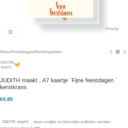
Click to enlarge
Home
/
Feestdagen
/
Kerst
/
Inpakken
JUDITH maakt , A7 kaartje `Fijne feestdagen `
kerstkrans
€
0.85
JUDITH maakt
, deze vrolijke en kleurrijke artikelen worden
ontworpen door Judith.