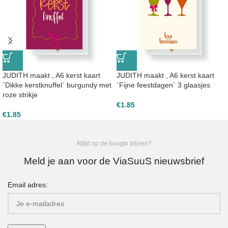
JUDITH maakt , A6 kerst kaart
JUDITH maakt , A6 kerst kaart
`Dikke kerstknuffel` burgundy met
`Fijne feestdagen` 3 glaasjes
roze strikje
€
1.85
€
1.85
Altijd op de hoogte blijven?
Meld je aan voor de ViaSuuS nieuwsbrief
Email adres: