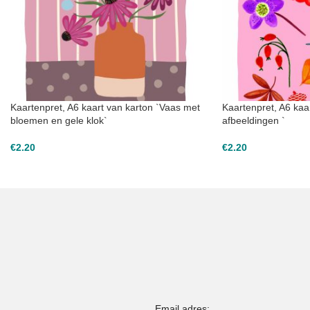
Kaartenpret, A6 kaart van karton `Vaas met
Kaartenpret, A6 kaar
bloemen en gele klok`
afbeeldingen `
€
2.20
€
2.20
Email adres: