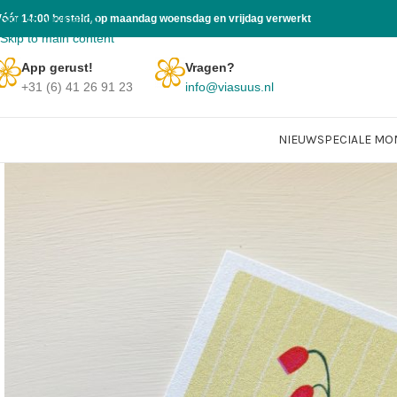
Skip to navigation
Vóór 14:00 besteld, op maandag woensdag en vrijdag verwerkt
Skip to main content
App gerust!
Vragen?
+31 (6) 41 26 91 23
info@viasuus.nl
NIEUW
SPECIALE M