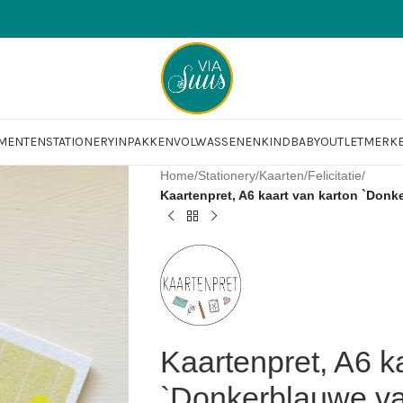
OMENTEN
STATIONERY
INPAKKEN
VOLWASSENEN
KIND
BABY
OUTLET
MERK
Home
/
Stationery
/
Kaarten
/
Felicitatie
/
Kaartenpret, A6 kaart van karton `Don
Kaartenpret, A6 k
`Donkerblauwe va