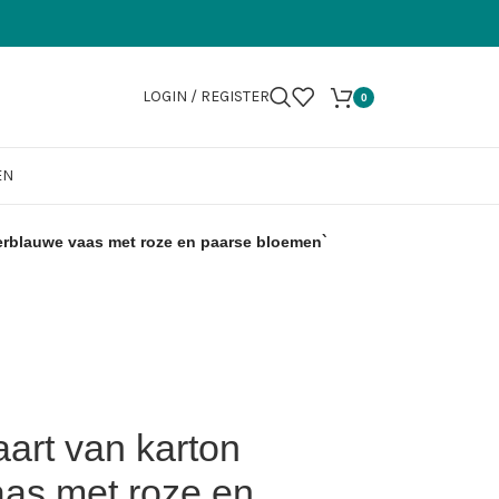
LOGIN / REGISTER
0
EN
kerblauwe vaas met roze en paarse bloemen`
aart van karton
as met roze en