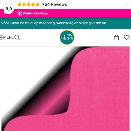
×
754
Reviews
Skip to navigation
9,9
Skip to main content
Vóór 14:00 besteld, op maandag, woensdag en vrijdag verwerkt
MENU