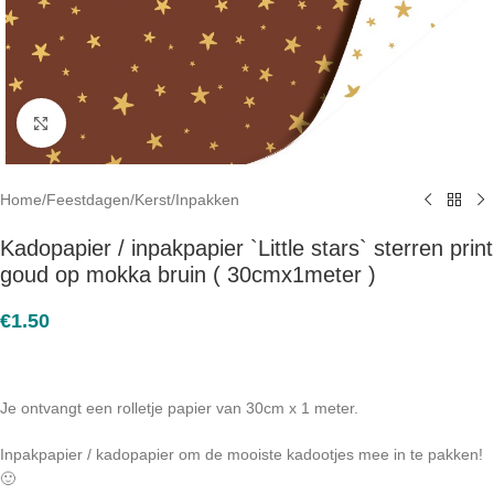
Click to enlarge
Home
/
Feestdagen
/
Kerst
/
Inpakken
Kadopapier / inpakpapier `Little stars` sterren print
goud op mokka bruin ( 30cmx1meter )
€
1.50
Je ontvangt een rolletje papier van 30cm x 1 meter.
Inpakpapier / kadopapier om de mooiste kadootjes mee in te pakken!
🙂