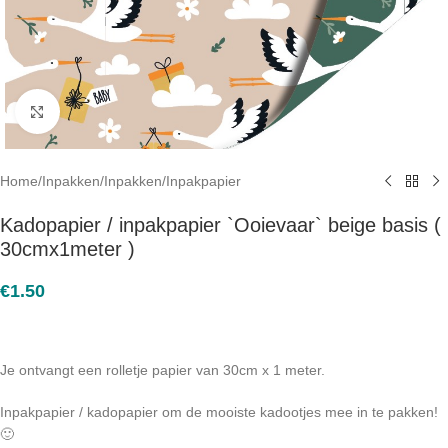
Click to enlarge
Home
/
Inpakken
/
Inpakken
/
Inpakpapier
Kadopapier / inpakpapier `Ooievaar` beige basis (
30cmx1meter )
€
1.50
Je ontvangt een rolletje papier van 30cm x 1 meter.
Inpakpapier / kadopapier om de mooiste kadootjes mee in te pakken!
🙂