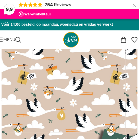
×
754
Reviews
Skip to navigation
9,9
Skip to main content
Vóór 14:00 besteld, op maandag, woensdag en vrijdag verwerkt
MENU