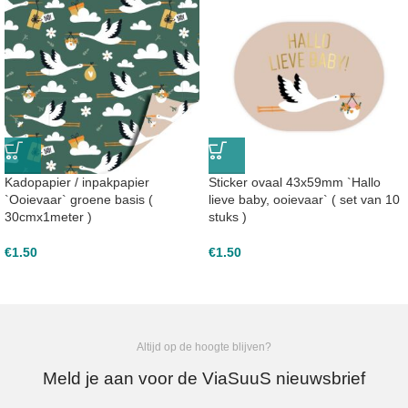
Kadopapier / inpakpapier
Sticker ovaal 43x59mm `Hallo
`Ooievaar` groene basis (
lieve baby, ooievaar` ( set van 10
30cmx1meter )
stuks )
€
1.50
€
1.50
Altijd op de hoogte blijven?
Meld je aan voor de ViaSuuS nieuwsbrief