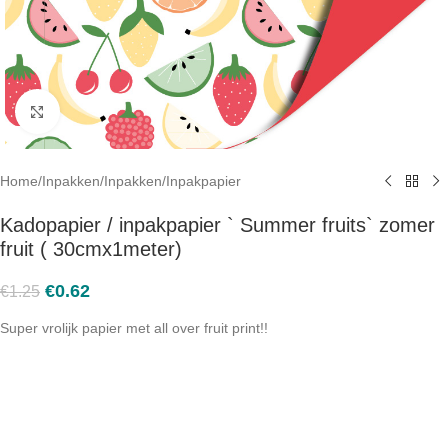
Click to enlarge
Home
/
Inpakken
/
Inpakken
/
Inpakpapier
Kadopapier / inpakpapier ` Summer fruits` zomer
fruit ( 30cmx1meter)
€
0.62
€
1.25
Super vrolijk papier met all over fruit print!!