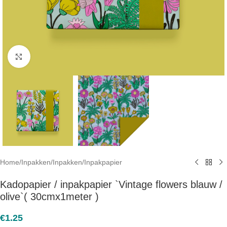
Click to enlarge
Home
/
Inpakken
/
Inpakken
/
Inpakpapier
Kadopapier / inpakpapier `Vintage flowers blauw /
olive`( 30cmx1meter )
€
1.25