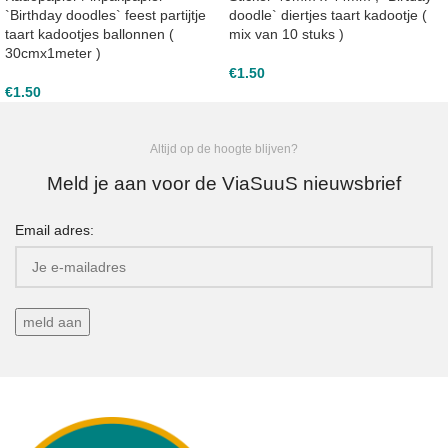
`Birthday doodles` feest partijtje
doodle` diertjes taart kadootje (
taart kadootjes ballonnen (
mix van 10 stuks )
30cmx1meter )
€
1.50
€
1.50
Altijd op de hoogte blijven?
Meld je aan voor de ViaSuuS nieuwsbrief
Email adres: