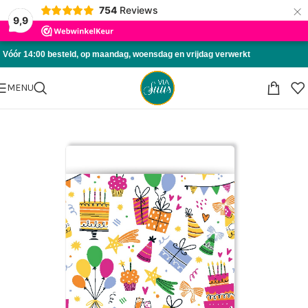
×
754
Reviews
Skip to navigation
9,9
Skip to main content
Vóór 14:00 besteld, op maandag, woensdag en vrijdag verwerkt
MENU