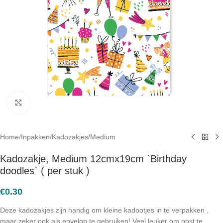
Click to enlarge
Home
/
Inpakken
/
Kadozakjes
/
Medium
Kadozakje, Medium 12cmx19cm `Birthday
doodles` ( per stuk )
€
0.30
Deze kadozakjes zijn handig om kleine kadootjes in te verpakken ,
maar zeker ook als envelop te gebruiken! Veel leuker om post te