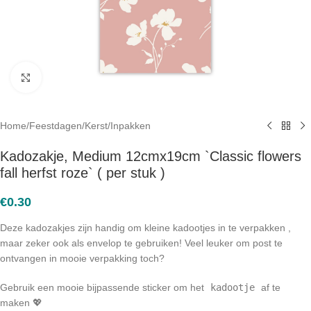
Click to enlarge
Home
/
Feestdagen
/
Kerst
/
Inpakken
Kadozakje, Medium 12cmx19cm `Classic flowers
fall herfst roze` ( per stuk )
€
0.30
Deze kadozakjes zijn handig om kleine kadootjes in te verpakken ,
maar zeker ook als envelop te gebruiken! Veel leuker om post te
ontvangen in mooie verpakking toch?
Gebruik een mooie bijpassende sticker om het
kadootje
af te
maken 💖