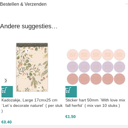
Bestellen & Verzenden
Andere suggesties…
Kadozakje, Large 17cmx25 cm
Sticker hart 50mm `With love mix
`Let`s decorate naturel` ( per stuk
fall herfst` ( mix van 10 stuks )
)
€
1.50
€
0.40