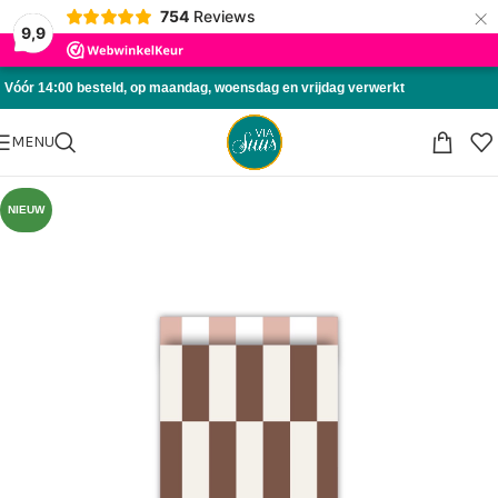
×
754
Reviews
Skip to navigation
9,9
Skip to main content
Vóór 14:00 besteld, op maandag, woensdag en vrijdag verwerkt
MENU
NIEUW