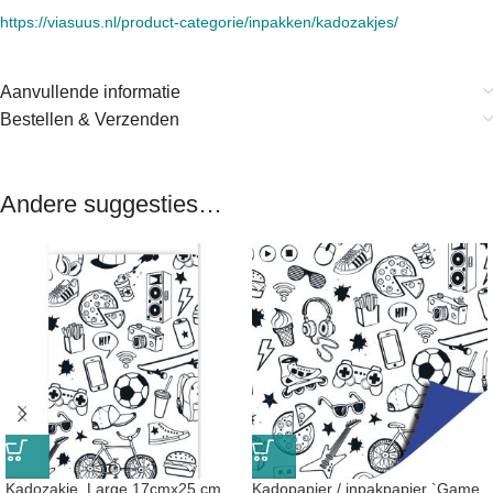
https://viasuus.nl/product-categorie/inpakken/kadozakjes/
Aanvullende informatie
Bestellen & Verzenden
Andere suggesties…
Kadozakje, Large 17cmx25 cm
Kadopapier / inpakpapier `Game