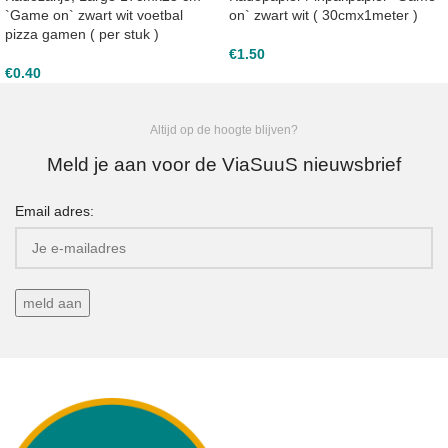
`Game on` zwart wit voetbal
on` zwart wit ( 30cmx1meter )
pizza gamen ( per stuk )
€
1.50
€
0.40
Altijd op de hoogte blijven?
Meld je aan voor de ViaSuuS nieuwsbrief
Email adres: