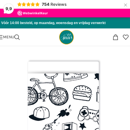
×
754
Reviews
Skip to navigation
9,9
Skip to main content
Vóór 14:00 besteld, op maandag, woensdag en vrijdag verwerkt
MENU