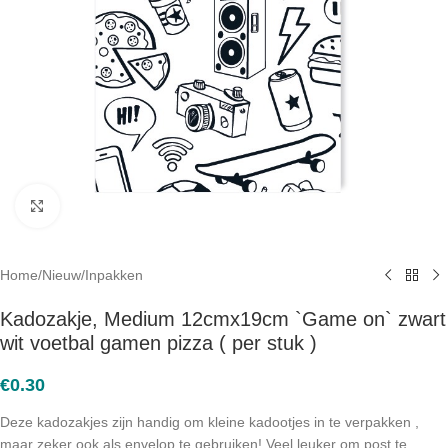
Click to enlarge
Home
/
Nieuw
/
Inpakken
Kadozakje, Medium 12cmx19cm `Game on` zwart
wit voetbal gamen pizza ( per stuk )
€
0.30
Deze kadozakjes zijn handig om kleine kadootjes in te verpakken ,
maar zeker ook als envelop te gebruiken! Veel leuker om post te