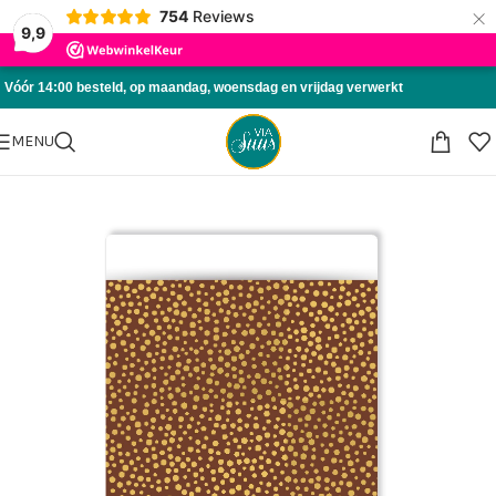
×
754
Reviews
Skip to navigation
9,9
Skip to main content
Vóór 14:00 besteld, op maandag, woensdag en vrijdag verwerkt
MENU