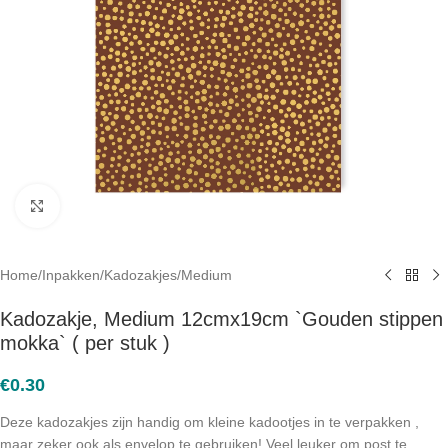
Click to enlarge
Home
/
Inpakken
/
Kadozakjes
/
Medium
Kadozakje, Medium 12cmx19cm `Gouden stippen
mokka` ( per stuk )
€
0.30
Deze kadozakjes zijn handig om kleine kadootjes in te verpakken ,
maar zeker ook als envelop te gebruiken! Veel leuker om post te