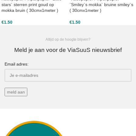
stars` sterren print goud op
`Smiley`s mokka` bruine smiley`s
mokka bruin ( 30cmx1meter )
( 30cmx1meter )
€
1.50
€
1.50
Altijd op de hoogte blijven?
Meld je aan voor de ViaSuuS nieuwsbrief
Email adres: