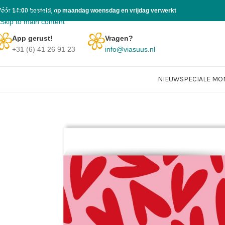
Skip to navigation
Vóór 14:00 besteld, op maandag woensdag en vrijdag verwerkt
Skip to main content
App gerust!
Vragen?
+31 (6) 41 26 91 23
info@viasuus.nl
NIEUW
SPECIALE M