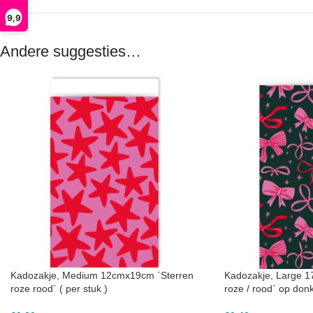
9,9
Andere suggesties…
Kadozakje, Medium 12cmx19cm `Sterren
Kadozakje, Large 1
roze rood` ( per stuk )
roze / rood` op donk