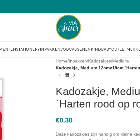
OMENTEN
STATIONERY
INPAKKEN
VOLWASSENEN
KIND
BABY
OUTLET
MERK
Home
/
Inpakken
/
Kadozakjes
/
Medium
/
Kadozakje, Medium 12cmx19cm `Harten r
Kadozakje, Med
`Harten rood op ro
€
0.30
Deze kadozakjes zijn handig om kleine kad