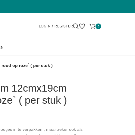
LOGIN / REGISTER
0
EN
ood op roze` ( per stuk )
ium 12cmx19cm
ze` ( per stuk )
ootjes in te verpakken , maar zeker ook als