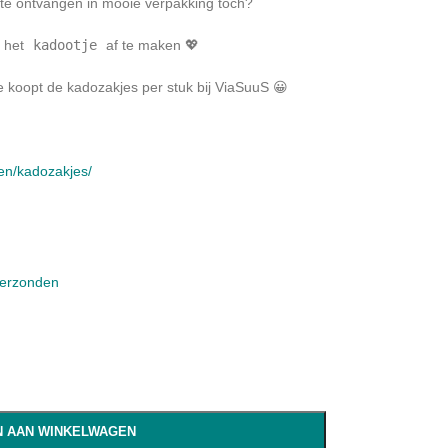
 te ontvangen in mooie verpakking toch?
m het
kadootje
af te maken 💖
e koopt de kadozakjes per stuk bij ViaSuuS 😀
ken/kadozakjes/
verzonden
 AAN WINKELWAGEN