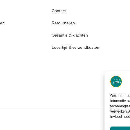
Contact
den
Retourneren
Garantie & klachten
Levertijd & verzendkosten
Om de beste 
informatie o
technologieë
verwerken. A
invloed heb