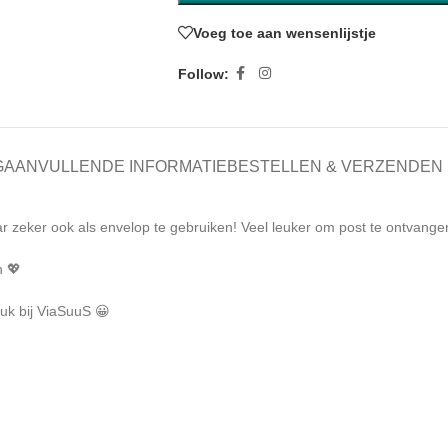
Voeg toe aan wensenlijstje
Follow:
G
AANVULLENDE INFORMATIE
BESTELLEN & VERZENDEN
r zeker ook als envelop te gebruiken! Veel leuker om post te ontvange
n 💖
uk bij ViaSuuS 😀