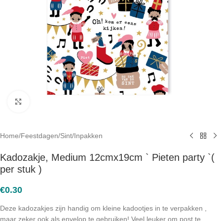
Click to enlarge
Home
/
Feestdagen
/
Sint
/
Inpakken
Kadozakje, Medium 12cmx19cm ` Pieten party `(
per stuk )
€
0.30
Deze kadozakjes zijn handig om kleine kadootjes in te verpakken ,
maar zeker ook als envelop te gebruiken! Veel leuker om post te