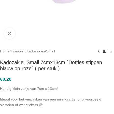
Click to enlarge
Home
/
Inpakken
/
Kadozakjes
/
Small
Kadozakje, Small 7cmx13cm `Dotties stippen
blauw op roze` ( per stuk )
€
0.20
Handig klein zakje van 7cm x 13cm!
Ideaal voor het verpakken van een mini kaartje, of bijvoorbeeld
sieraden of wat stickers 🙂