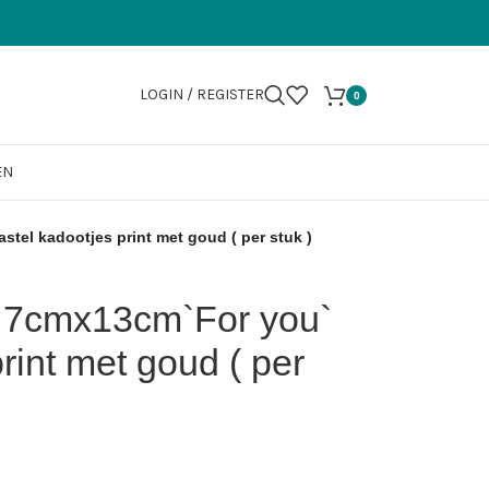
LOGIN / REGISTER
0
EN
tel kadootjes print met goud ( per stuk )
l 7cmx13cm`For you`
rint met goud ( per