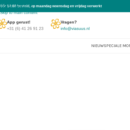
Skip to navigation
Vóór 14:00 besteld, op maandag woensdag en vrijdag verwerkt
Skip to main content
App gerust!
Vragen?
+31 (6) 41 26 91 23
info@viasuus.nl
NIEUW
SPECIALE M