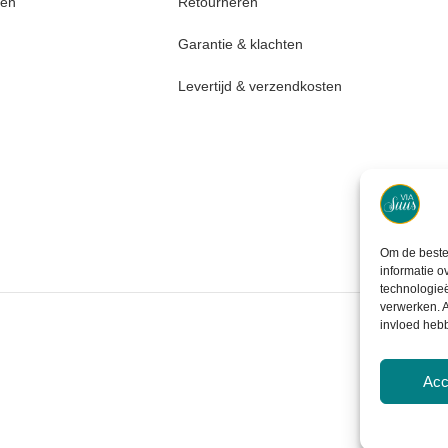
den
Retourneren
Garantie & klachten
Levertijd & verzendkosten
Om de beste 
informatie o
technologieë
verwerken. A
invloed heb
Acc