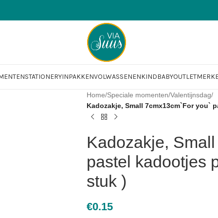
OMENTEN
STATIONERY
INPAKKEN
VOLWASSENEN
KIND
BABY
OUTLET
MERK
Home
/
Speciale momenten
/
Valentijnsdag
/
Kadozakje, Small 7cmx13cm`For you` pas
Kadozakje, Smal
pastel kadootjes p
stuk )
€
0.15