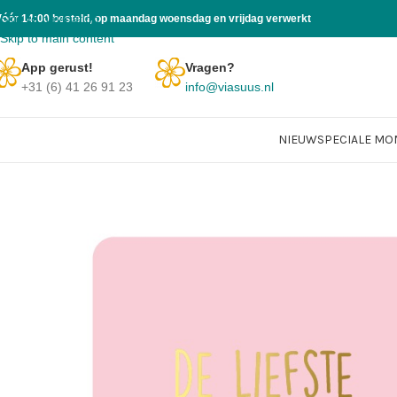
Skip to navigation
Vóór 14:00 besteld, op maandag woensdag en vrijdag verwerkt
Skip to main content
App gerust!
Vragen?
+31 (6) 41 26 91 23
info@viasuus.nl
NIEUW
SPECIALE M