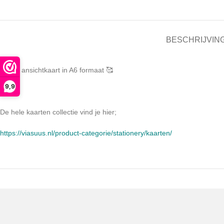
BESCHRIJVIN
Mooie ansichtkaart in A6 formaat 🥰
9,9
De hele kaarten collectie vind je hier;
https://viasuus.nl/product-categorie/stationery/kaarten/