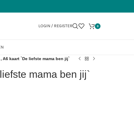
LOGIN / REGISTER
0
EN
, A6 kaart `De liefste mama ben jij`
liefste mama ben jij`