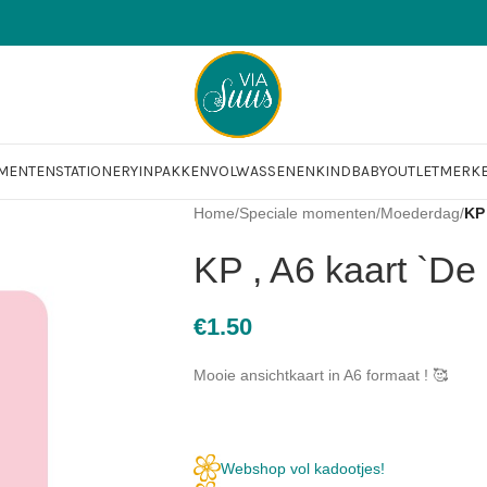
OMENTEN
STATIONERY
INPAKKEN
VOLWASSENEN
KIND
BABY
OUTLET
MERK
Home
/
Speciale momenten
/
Moederdag
/
KP 
KP , A6 kaart `De 
€
1.50
Mooie ansichtkaart in A6 formaat ! 🥰
Webshop vol kadootjes!