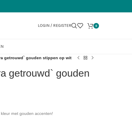
LOGIN / REGISTER
0
EN
ra getrouwd` gouden stippen op wit
ra getrouwd` gouden
e kleur met gouden accenten!