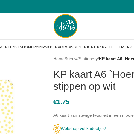
OMENTEN
STATIONERY
INPAKKEN
VOLWASSENEN
KIND
BABY
OUTLET
MERK
Home
/
Nieuw
/
Stationery
/
KP kaart A6 `Hoe
KP kaart A6 `Hoe
stippen op wit
€
1.75
A6 kaart van stevige kwaliteit in een mooi
Webshop vol kadootjes!