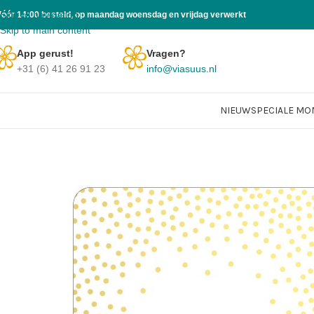
Skip to navigation
Vóór 14:00 besteld, op maandag woensdag en vrijdag verwerkt
Skip to main content
App gerust!
Vragen?
+31 (6) 41 26 91 23
info@viasuus.nl
NIEUW
SPECIALE M