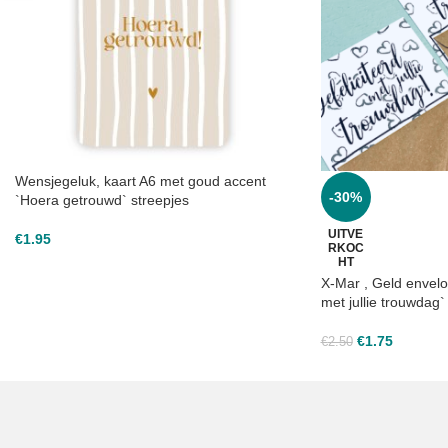
Wensjegeluk, kaart A6 met goud accent
-30%
`Hoera getrouwd` streepjes
UITVE
€
1.95
RKOC
HT
X-Mar , Geld envelop
met jullie trouwdag`
€
1.75
€
2.50