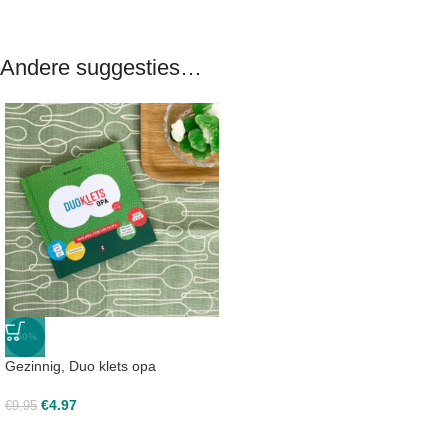
Andere suggesties…
-50%
Gezinnig, Duo klets opa
€
4.97
€
9.95