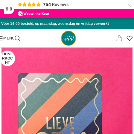
×
754
Reviews
Skip to navigation
9,9
Skip to main content
Vóór 14:00 besteld, op maandag, woensdag en vrijdag verwerkt
MENU
UITVE
RKOC
HT