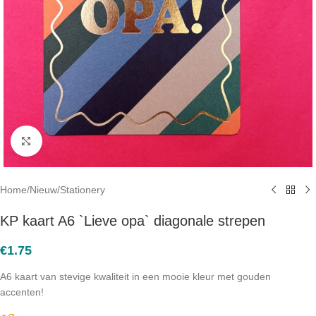
Click to enlarge
Home
/
Nieuw
/
Stationery
KP kaart A6 `Lieve opa` diagonale strepen
€
1.75
A6 kaart van stevige kwaliteit in een mooie kleur met gouden
accenten!